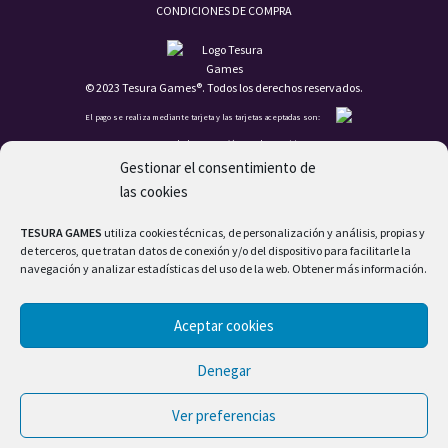
CONDICIONES DE COMPRA
© 2023 Tesura Games®. Todos los derechos reservados.
El pago se realiza mediante tarjeta y las tarjetas aceptadas son:
La moneda de transacción es el EURO (€).
Gestionar el consentimiento de
las cookies
TESURA GAMES
utiliza cookies técnicas, de personalización y análisis, propias y
de terceros, que tratan datos de conexión y/o del dispositivo para facilitarle la
navegación y analizar estadísticas del uso de la web. Obtener más información.
Aceptar cookies
Denegar
Ver preferencias