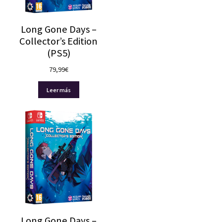
Nuestras redes:
Long Gone Days –
Collector’s Edition
(PS5)
79,99
€
Leer más
Long Gone Days –