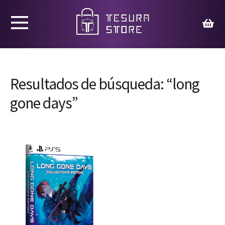
Productos
Juegos
Resultados de búsqueda: “long
gone days”
Ed. Coleccionista
Merchandising
Contacto
Carrito