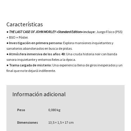
Características
●
THE LAST CASE OF JOHN MORLEY «Standard Edition»
incluye:
Juego Físico (PS5)
+ BSO + Póster.
● Investigación en primera persona:
Explora mansiones inquietantes y
sanatorios abandonados en busca de pistas.
● Atmósfera inmersiva de los años 40:
Una cruda historia noir con banda
sonora inquietante y entornos fieles a la época.
● Trama cargada de misterio:
Una experiencia llena de giros inesperados y un
final que no te dejará indiferente.
Información adicional
Peso
0,080 kg
Dimensiones
13,5 × 1,5 × 17 cm