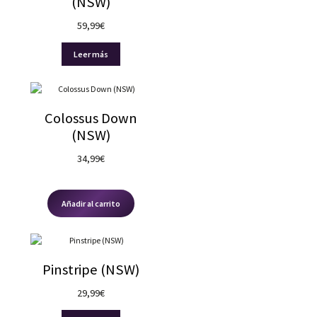
(NSW)
59,99
€
Leer más
Colossus Down
(NSW)
34,99
€
Añadir al carrito
Pinstripe (NSW)
29,99
€