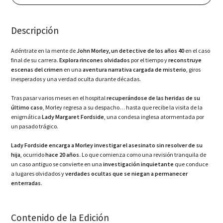
John
Morley
-
Descripción
Deluxe
Edition
(PS5)
Adéntrate en la mente de
John Morley, un detective de los años 40
en el caso
cantidad
final de su carrera.
Explora rincones olvidados
por el tiempo y
reconstruye
escenas del crimen
en una
aventura narrativa cargada de misterio
, giros
inesperados y una verdad oculta durante décadas.
Tras pasar varios meses en el hospital
recuperándose de las heridas de su
último caso
, Morley regresa a su despacho… hasta que recibe la visita de la
enigmática
Lady Margaret Fordside
, una condesa inglesa atormentada por
un pasado trágico.
Lady Fordside encarga a Morley investigar el asesinato sin resolver de su
hija
, ocurrido
hace 20 años
. Lo que comienza como una revisión tranquila de
un caso antiguo se convierte en una
investigación inquietante
que conduce
a lugares olvidados y
verdades ocultas que se niegan a permanecer
enterradas
.
Contenido de la Edición