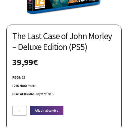
Nuestras redes:
The Last Case of John Morley
– Deluxe Edition (PS5)
39,99
€
PEGI:
12
IDIOMAS:
Multi*
PLATAFORMA:
Playstation 5
The
Añadir al carrito
Last
Case
of