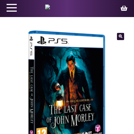
Productos
🔍
Juegos
Ed. Coleccionista
Merchandising
Contacto
Carrito