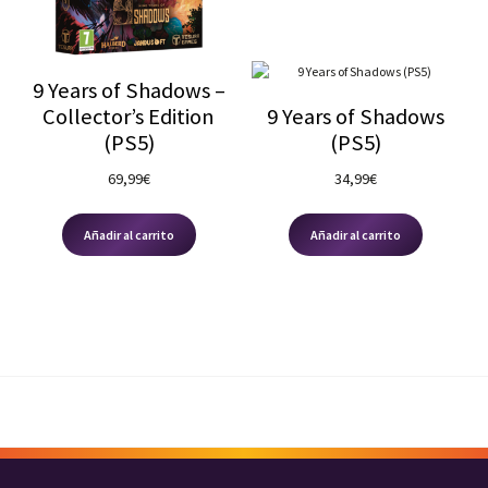
Nuestras redes:
Ed. Coleccionista
(1)
Plataforma
9 Years of Shadows –
Playstation 5
(2)
Collector’s Edition
9 Years of Shadows
(PS5)
(PS5)
PEGI
69,99
€
34,99
€
7
(2)
12
(0)
Añadir al carrito
Añadir al carrito
16
(0)
18
(0)
3
(0)
Precio
34.99 — 69.99