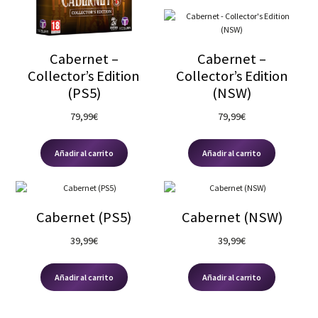
Nuestras redes:
Ed. Coleccionista
(2)
Plataforma
Cabernet –
Cabernet –
Nintendo Switch
(2)
Collector’s Edition
Collector’s Edition
Playstation 5
(2)
(PS5)
(NSW)
79,99
€
79,99
€
PEGI
18
(4)
Añadir al carrito
Añadir al carrito
12
(0)
16
(0)
3
(0)
Cabernet (PS5)
Cabernet (NSW)
7
(0)
39,99
€
39,99
€
Precio
Añadir al carrito
Añadir al carrito
39.99 — 79.99