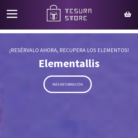
Productos
Juegos
¡RESÉRVALO AHORA, RECUPERA LOS ELEMENTOS!
Elementallis
Ed. Coleccionista
Merchandising
MÁS INFORMACIÓN
Contacto
Carrito