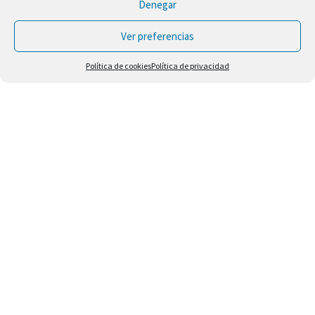
Denegar
Ver preferencias
Política de cookies
Política de privacidad
NOVEDADES
VER TODOS
Elementallis –
Elementallis –