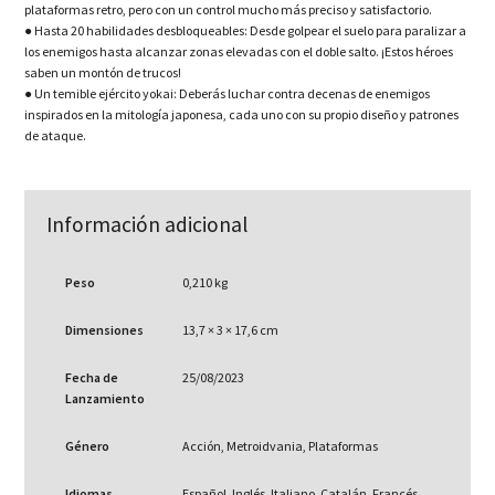
plataformas retro, pero con un control mucho más preciso y satisfactorio.
● Hasta 20 habilidades desbloqueables: Desde golpear el suelo para paralizar a
los enemigos hasta alcanzar zonas elevadas con el doble salto. ¡Estos héroes
saben un montón de trucos!
● Un temible ejército yokai: Deberás luchar contra decenas de enemigos
inspirados en la mitología japonesa, cada uno con su propio diseño y patrones
de ataque.
Información adicional
Peso
0,210 kg
Dimensiones
13,7 × 3 × 17,6 cm
Fecha de
25/08/2023
Lanzamiento
Género
Acción, Metroidvania, Plataformas
Idiomas
Español, Inglés, Italiano, Catalán, Francés,