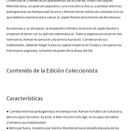
Chronicles of 2 Heroes es un plataformas de acción en 16 bits con toques
Metroidvania, un pixel art exquisito y una mecánica única: ¡cambiar entre los
protagonistas en tiempo real! Ayame y Kensei tienen estilos de combate únicos
que deberás dominar para salvar al Japón feudal de la tiranía de Amaterasu.
Amaterasu y su discípula, la emperatriz Himiko, tiranizan el Japón feudal e
imponen el terror con su ejército sobrenatural. Toda la esperanza recae en dos
hermanos, Kensei el samurái y Ayame la kunoichi. Combinando sus
habilidades, deberán llegar hasta la capital imperial en Osaka y recuperar los
tres tesoros sagrados, la fuente de poder de la diosa del Sol.
Contenido de la Edición Coleccionista
Características
● Cambia entre los protagonistas en tiempo real: Kensei es hábil con la katana,
pero incapaz de saltar. Ayame, si bien mucho más ágil, es incapaz de saltar.
¡Combina sus habilidades!
● Retro por fuera, moderno por dentro: Mantenemos el desafío elevado de los