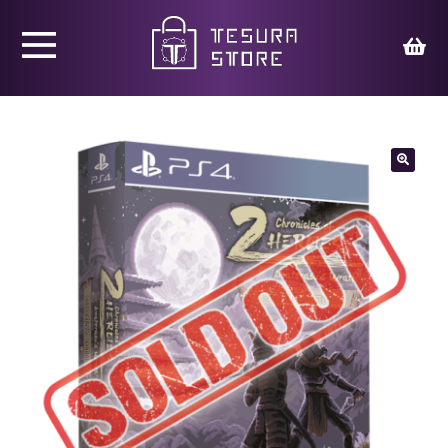
Productos
Juegos
🔍
Ed. Coleccionista
Merchandising
Contacto
Carrito