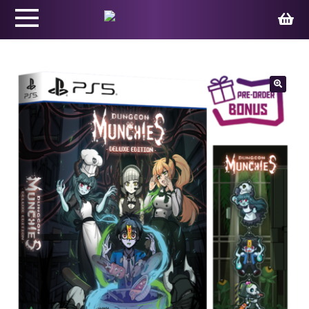
Productos
🔍
Juegos
Ed. Coleccionista
Merchandising
Contacto
Carrito