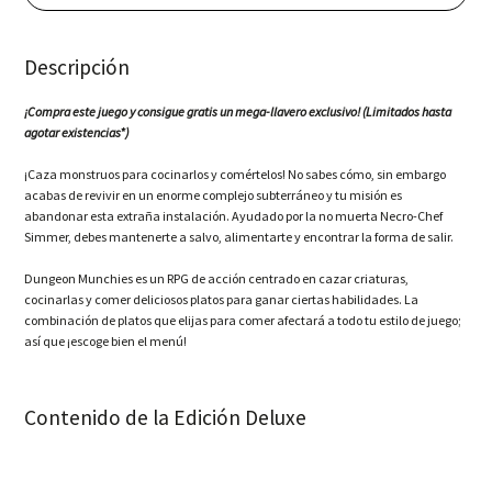
Ed.
(PS5)
cantidad
Descripción
¡Compra este juego y consigue gratis un mega-llavero exclusivo! (
Limitados hasta
agotar existencias*)
¡Caza monstruos para cocinarlos y comértelos! No sabes cómo, sin embargo
acabas de revivir en un enorme complejo subterráneo y tu misión es
abandonar esta extraña instalación. Ayudado por la no muerta Necro-Chef
Simmer, debes mantenerte a salvo, alimentarte y encontrar la forma de salir.
Dungeon Munchies es un RPG de acción centrado en cazar criaturas,
cocinarlas y comer deliciosos platos para ganar ciertas habilidades. La
combinación de platos que elijas para comer afectará a todo tu estilo de juego;
así que ¡escoge bien el menú!
Contenido de la Edición Deluxe