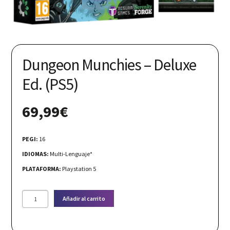
Nuestras redes:
Dungeon Munchies – Deluxe
Ed. (PS5)
69,99
€
PEGI:
16
IDIOMAS:
Multi-Lenguaje*
PLATAFORMA:
Playstation 5
Dungeon
Añadir al carrito
Munchies
-
Deluxe