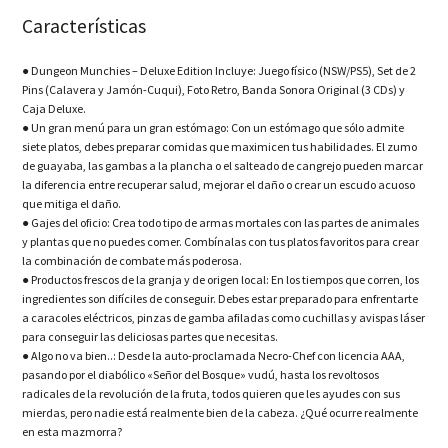
Características
● Dungeon Munchies – Deluxe Edition Incluye: Juego físico (NSW/PS5), Set de 2
Pins (Calavera y Jamón-Cuqui), Foto Retro, Banda Sonora Original (3 CDs) y
Caja Deluxe.
● Un gran menú para un gran estómago: Con un estómago que sólo admite
siete platos, debes preparar comidas que maximicen tus habilidades. El zumo
de guayaba, las gambas a la plancha o el salteado de cangrejo pueden marcar
la diferencia entre recuperar salud, mejorar el daño o crear un escudo acuoso
que mitiga el daño.
● Gajes del oficio: Crea todo tipo de armas mortales con las partes de animales
y plantas que no puedes comer. Combínalas con tus platos favoritos para crear
la combinación de combate más poderosa.
● Productos frescos de la granja y de origen local: En los tiempos que corren, los
ingredientes son difíciles de conseguir. Debes estar preparado para enfrentarte
a caracoles eléctricos, pinzas de gamba afiladas como cuchillas y avispas láser
para conseguir las deliciosas partes que necesitas.
● Algo no va bien..: Desde la auto-proclamada Necro-Chef con licencia AAA,
pasando por el diabólico «Señor del Bosque» vudú, hasta los revoltosos
radicales de la revolución de la fruta, todos quieren que les ayudes con sus
mierdas, pero nadie está realmente bien de la cabeza. ¿Qué ocurre realmente
en esta mazmorra?