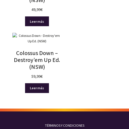
(NSW)
49,99
€
Leer más
Colossus Down –
Destroy’em Up Ed.
(NSW)
59,99
€
Leer más
TÉRMINOS Y CONDICIONES