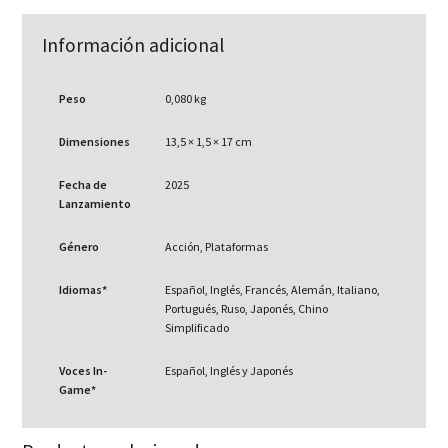
Información adicional
Peso
0,080 kg
Dimensiones
13,5 × 1,5 × 17 cm
Fecha de
2025
Lanzamiento
Género
Acción, Plataformas
Idiomas*
Español, Inglés, Francés, Alemán, Italiano,
Portugués, Ruso, Japonés, Chino
Simplificado
Voces In-
Español, Inglés y Japonés
Game*