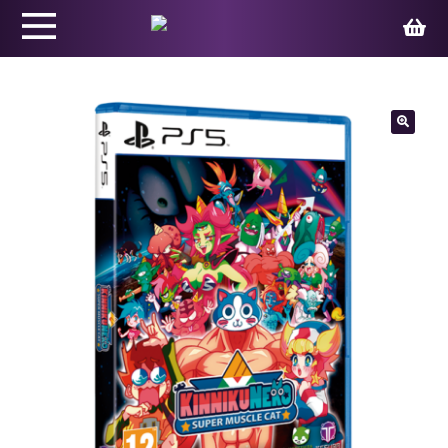
Productos
🔍
Juegos
Ed. Coleccionista
Merchandising
Contacto
Carrito