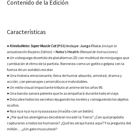
Contenido de la Edición
Características
● KinnikuNeko: Super Muscle Cat
(PS5) Incluye:
Juego Físico
(incluye la
actualización Burpees Edition)
+
Neko’s Health
(Manual de Instrucciones)
●
Un videojuego divertido de plataformas 2D con multitud de minijuegos que
cambiarán el ritmo de la partida. Ronronea como un gatito o golpea con la
fuerza de un autobús escolar.
●
Una historia emocionante, llena de humor absurdo, amistad, drama y
acción, con personajes carismáticos e inolvidables.
●
Un estilo visual impactante tributo al anime de los años 90.
●
Una banda sonora potente que te acompañará durante todo el viaje.
●
Descubre todos los secretos rejugando los niveles y consiguiendo los objetos
ocultos.
●
Nya nya nya nya nyaaaaaaa (maúlla con un botón).
●
¿Por qué los alienígenas decidieron invadir la Tierra? ¿Con qué propósito
capturaron a todos los humanos? ¿Qué les atrajo hasta aquí? Y la pregunta del
millón… ¿¡Un gato musculoso!?