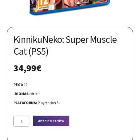
Nuestras redes:
KinnikuNeko: Super Muscle
Cat (PS5)
34,99
€
PEGI:
12
IDIOMAS:
Multi*
PLATAFORMA:
Playstation 5
KinnikuNeko:
Añadir al carrito
Super
Muscle
Cat