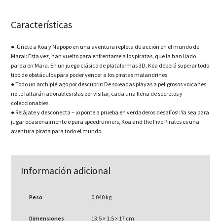
Características
● ¡Únete a Koa y Napopo en una aventura repleta de acción en el mundo de
Mara!: Esta vez, han vuelto para enfrentarse a los piratas, que la han liado
parda en Mara. En un juego clásico de plataformas 3D, Koa deberá superar todo
tipo de obstáculos para poder vencer a los piratas malandrines.
● Todo un archipiélago por descubrir: De soleadas playas a peligrosos volcanes,
no te faltarán adorables islas por visitar, cada una llena de secretos y
coleccionables.
● Relájate y desconecta – ¡o ponte a prueba en verdaderos desafíos!: Ya sea para
jugar ocasionalmente o para speedrunners, Koa and the Five Pirates es una
aventura pirata para todo el mundo.
Información adicional
Peso
0,040 kg
Dimensiones
13,5 × 1,5 × 17 cm