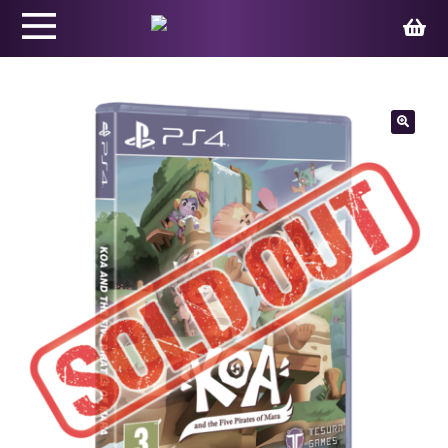
Productos
🔍
Juegos
Ed. Coleccionista
Merchandising
Contacto
Carrito