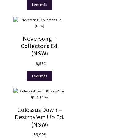
Leer más
Neversong –
Collector’s Ed.
(NSW)
49,99
€
Leer más
Colossus Down –
Destroy’em Up Ed.
(NSW)
59,99
€