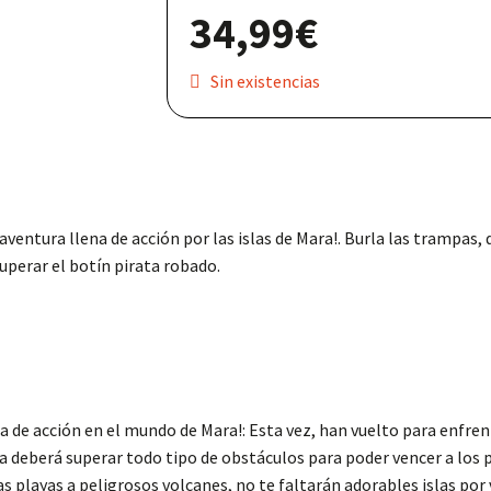
34,99
€
Nuestras redes:
Sin existencias
ventura llena de acción por las islas de Mara!. Burla las trampas,
perar el botín pirata robado.
de acción en el mundo de Mara!: Esta vez, han vuelto para enfrenta
a deberá superar todo tipo de obstáculos para poder vencer a los 
 playas a peligrosos volcanes, no te faltarán adorables islas por v