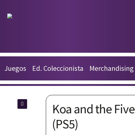
Productos
Juegos
Juegos
Ed. Coleccionista
Merchandising
Ed. Coleccionista
Merchandising
Koa and the Five
Contacto
🔍
(PS5)
Carrito