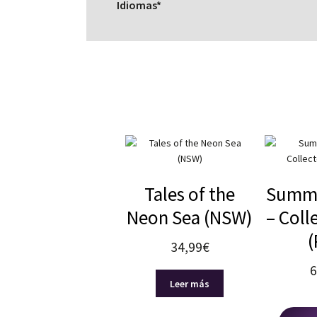
Idiomas*
Tales of the
Summe
Neon Sea (NSW)
– Coll
(
34,99
€
6
Leer más