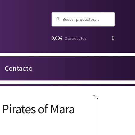
Buscar
Buscar
por:
0,00
€
0 productos
Contacto
 Pirates of Mara