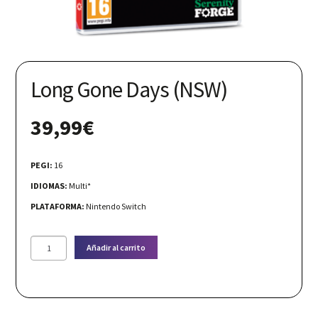
Nuestras redes:
Long Gone Days (NSW)
39,99
€
PEGI:
16
IDIOMAS:
Multi*
PLATAFORMA:
Nintendo Switch
Long
Añadir al carrito
Gone
Days
(NSW)
cantidad