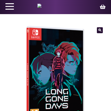
Productos
🔍
Juegos
Ed. Coleccionista
Merchandising
Contacto
Carrito