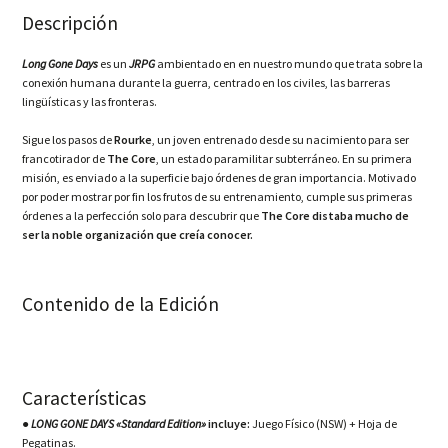
Descripción
Long Gone Days
es un
JRPG
ambientado en en nuestro mundo que trata sobre la
conexión humana durante la guerra, centrado en los civiles, las barreras
lingüísticas y las fronteras.
Sigue los pasos de
Rourke
, un joven entrenado desde su nacimiento para ser
francotirador de
The Core
, un estado paramilitar subterráneo. En su primera
misión, es enviado a la superficie bajo órdenes de gran importancia. Motivado
por poder mostrar por fin los frutos de su entrenamiento, cumple sus primeras
órdenes a la perfección solo para descubrir que
The Core distaba mucho de
ser la noble organización que creía conocer.
Contenido de la Edición
Características
●
LONG GONE DAYS «Standard Edition»
incluye:
Juego Físico (NSW) + Hoja de
Pegatinas.