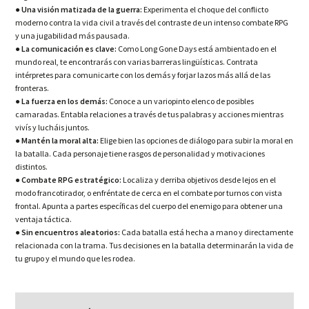
● Una visión matizada de la guerra:
Experimenta el choque del conflicto
moderno contra la vida civil a través del contraste de un intenso combate RPG
y una jugabilidad más pausada.
● La comunicación es clave:
Como Long Gone Days está ambientado en el
mundo real, te encontrarás con varias barreras lingüísticas. Contrata
intérpretes para comunicarte con los demás y forjar lazos más allá de las
fronteras.
● La fuerza en los demás:
Conoce a un variopinto elenco de posibles
camaradas. Entabla relaciones a través de tus palabras y acciones mientras
vivís y lucháis juntos.
● Mantén la moral alta:
Elige bien las opciones de diálogo para subir la moral en
la batalla. Cada personaje tiene rasgos de personalidad y motivaciones
distintos.
● Combate RPG estratégico:
Localiza y derriba objetivos desde lejos en el
modo francotirador, o enfréntate de cerca en el combate por turnos con vista
frontal. Apunta a partes específicas del cuerpo del enemigo para obtener una
ventaja táctica.
● Sin encuentros aleatorios:
Cada batalla está hecha a mano y directamente
relacionada con la trama. Tus decisiones en la batalla determinarán la vida de
tu grupo y el mundo que les rodea.