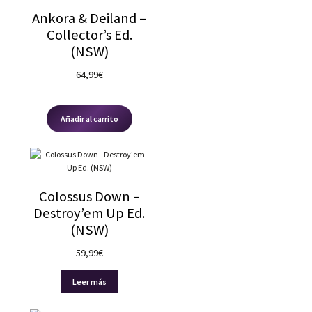
Ankora & Deiland –
Collector’s Ed.
(NSW)
64,99
€
Añadir al carrito
Colossus Down –
Destroy’em Up Ed.
(NSW)
59,99
€
Leer más