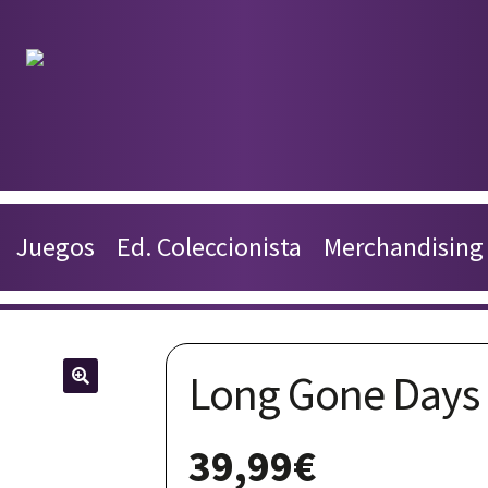
Productos
Juegos
Juegos
Ed. Coleccionista
Merchandising
Ed. Coleccionista
Merchandising
Long Gone Days 
Contacto
🔍
Carrito
39,99
€