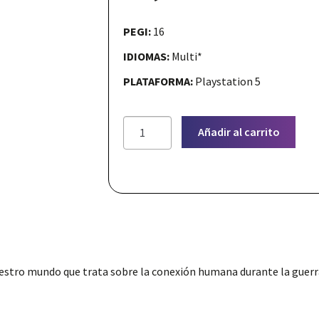
PEGI:
16
Nuestras redes:
IDIOMAS:
Multi*
PLATAFORMA:
Playstation 5
Long
Añadir al carrito
Gone
Days
(PS5)
cantidad
tro mundo que trata sobre la conexión humana durante la guerra, 