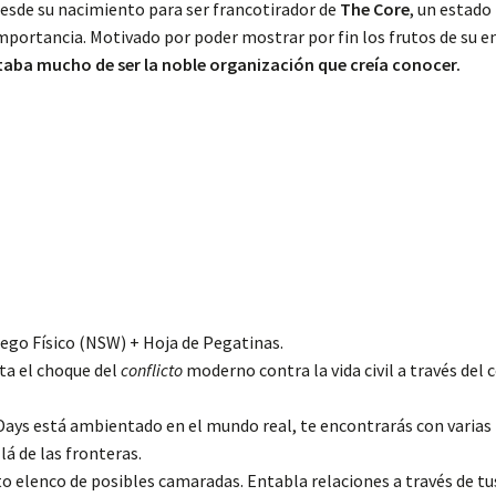
desde su nacimiento para ser francotirador de
The Core
, un estado
 importancia. Motivado por poder mostrar por fin los frutos de su
taba mucho de ser la noble organización que creía conocer.
ego Físico (NSW) + Hoja de Pegatinas.
a el choque del
conflicto
moderno contra la vida civil a través de
s está ambientado en el mundo real, te encontrarás con varias b
á de las fronteras.
o elenco de posibles camaradas. Entabla relaciones a través de tus