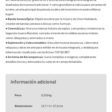
diseñadas de manera tradicional. Y como grandísima noticia para amantes de
lo retro, ¡el arte principal de portada es obra del mismísimo maestro Alfonso
Azpiri!
●
Banda Sonora Épica:
Déjate envolver por la música de Chris Heelsbeck,
creador de bandas sonoras icónicas como Turrican.
●
Cinemáticas:
Vive una intensa historia de espías, comandos y misterio en la
Segunda Guerra Mundial, narrada a través de increíbles escenas motion-
cómic dibujadas y animadas a mano.
●
Exploración y Coleccionables:
Descubre huevos de pascua, colecciona
reliquias y obras de arte para exhibir en el museo integrado, y desbloquea
información clasificada con las fichas TOP SECRET.
●
Sistema de Recompensas:
Gana medallas e insignias completando
desafíos únicos y demuestra tu valor en el campo de batalla.
Información adicional
Peso
0,310 kg
Dimensiones
13,7 × 3 × 17,6 cm