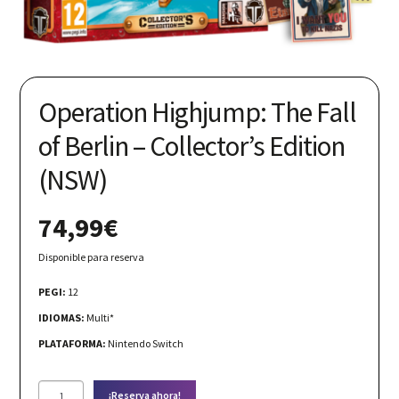
Nuestras redes:
Operation Highjump: The Fall
of Berlin – Collector’s Edition
(NSW)
74,99
€
Disponible para reserva
PEGI:
12
IDIOMAS:
Multi*
PLATAFORMA:
Nintendo Switch
Operation
¡Reserva ahora!