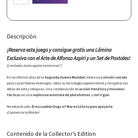
Highjump:
The
Fall
of
Berlin
-
Descripción
Collector's
Edition
(NSW)
¡Reserva este juego y consigue gratis una Lámina
cantidad
Exclusiva con el Arte de Alfonso Azpiri y un Set de Postales!
(
Limitados hasta agotar existencias*)
En los últimos días de la
Segunda Guerra Mundial
, lidera una
misión suicida
para cazar líderes enemigos, robar su tecnología experimental y recuperar las
obras de arte y reliquias. Una combinación de
acción frenética y misiones
tácticas
en una
explosiva aventura de plataformas
y
run’n gun
.
No estarás solo.
El escuadrón Dogs of War está listo para apoyarte
.
¡Comienza la Misión!
Contenido de la Collector’s Edition