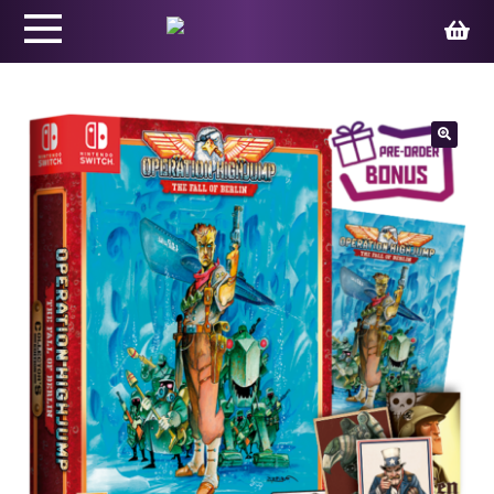
Productos
🔍
Juegos
Ed. Coleccionista
Merchandising
Contacto
Carrito