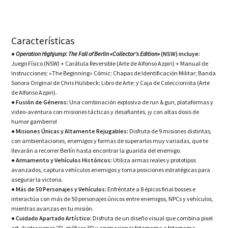
Características
●
Operation Highjump: The Fall of Berlin «Collector’s Edition»
(NSW) incluye:
Juego Físico (NSW) + Carátula Reversible (Arte de Alfonso Azpiri) + Manual de
Instrucciones; «The Beginning» Cómic; Chapas de Identificación Militar; Banda
Sonora Original de Chris Hülsbeck; Libro de Arte; y Caja de Coleccionista (Arte
de Alfonso Azpiri).
●
Fusión de Géneros:
Una combinación explosiva de run & gun, plataformas y
video-aventura con misiones tácticas y desafiantes, ¡y con altas dosis de
humor gamberro!
●
Misiones Únicas y Altamente Rejugables:
Disfruta de 9 misiones distintas,
con ambientaciones, enemigos y formas de superarlos muy variadas, que te
llevarán a recorrer Berlín hasta encontrar la guarida del enemigo.
●
Armamento y Vehículos Históricos:
Utiliza armas reales y prototipos
avanzados, captura vehículos enemigos y toma posiciones estratégicas para
asegurar la victoria.
●
Más de 50 Personajes y Vehículos:
Enfréntate a 8 épicos final bosses e
interactúa con más de 50 personajes únicos entre enemigos, NPCs y vehículos,
mientras avanzas en tu misión.
●
Cuidado Apartado Artístico:
Disfruta de un diseño visual que combina pixel
art, ilustraciones 2D, gráficos 3D y animaciones fotograma a fotograma,