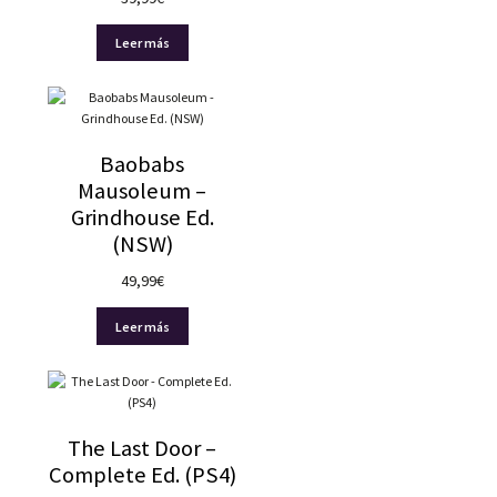
Leer más
Baobabs
Mausoleum –
Grindhouse Ed.
(NSW)
49,99
€
Leer más
The Last Door –
Complete Ed. (PS4)