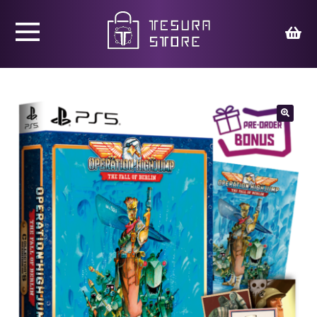
Productos
Juegos
🔍
Ed. Coleccionista
Merchandising
Contacto
Carrito