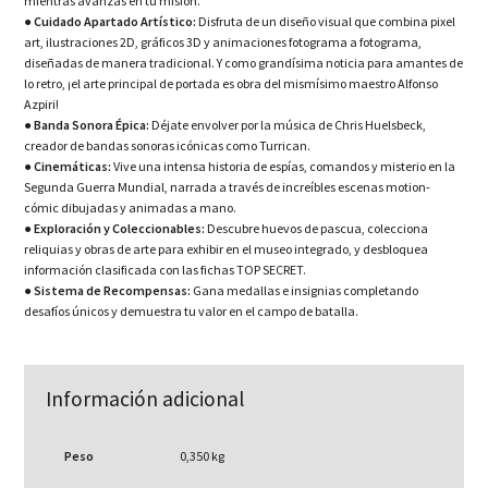
mientras avanzas en tu misión.
●
Cuidado Apartado Artístico:
Disfruta de un diseño visual que combina pixel
art, ilustraciones 2D, gráficos 3D y animaciones fotograma a fotograma,
diseñadas de manera tradicional. Y como grandísima noticia para amantes de
lo retro, ¡el arte principal de portada es obra del mismísimo maestro Alfonso
Azpiri!
●
Banda Sonora Épica:
Déjate envolver por la música de Chris Huelsbeck,
creador de bandas sonoras icónicas como Turrican.
●
Cinemáticas:
Vive una intensa historia de espías, comandos y misterio en la
Segunda Guerra Mundial, narrada a través de increíbles escenas motion-
cómic dibujadas y animadas a mano.
●
Exploración y Coleccionables:
Descubre huevos de pascua, colecciona
reliquias y obras de arte para exhibir en el museo integrado, y desbloquea
información clasificada con las fichas TOP SECRET.
●
Sistema de Recompensas:
Gana medallas e insignias completando
desafíos únicos y demuestra tu valor en el campo de batalla.
Información adicional
Peso
0,350 kg