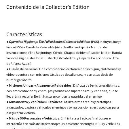
Contenido de la Collector’s Edition
Características
●
Operation Highjump: The Fall of Berlin «Collector’s Edition»
(PS5) incluye:
Juego
Físico (PS5) + Carátula Reversible (Arte de Alfonso Azpiri) + Manual de
Instrucciones; «The Beginning» Cómic; Chapas de Identificación Militar; Banda
Sonora Original de Chris Hülsbeck; Libro de Arte; y Caja de Coleccionista (Arte
de Alfonso Azpiri).
●
Fusión de Géneros:
Una combinación explosiva de run’n gun, plataformas y
video-aventura con misiones tácticas y desafiantes, ¡y con altas dosis de
humor gamberro!
●
Misiones Únicas y Altamente Rejugables:
Disfruta de 9 misiones distintas,
con ambientaciones, enemigos y formas de superarlos muy variadas, que te
llevarán a recorrer Berlín hasta encontrar la guarida del enemigo.
●
Armamento y Vehículos Históricos:
Utiliza armas reales y prototipos
avanzados, captura vehículos enemigos y toma posiciones estratégicas para
asegurar la victoria.
●
Más de 50 Personajes y Vehículos:
Enfréntate a 8 épicos final bosses e
interactúa con más de 50 personajes únicos entre enemigos, NPCs y vehículos,