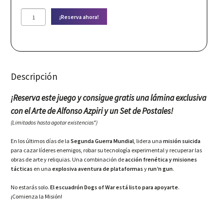
Operation
¡Reserva ahora!
Highjump:
The
Fall
of
Berlin
-
Descripción
Collector's
Edition
(PS5)
¡Reserva este juego y consigue gratis una lámina exclusiva
cantidad
con el Arte de Alfonso Azpiri y un Set de Postales!
(
Limitados hasta agotar existencias*)
En los últimos días de la
Segunda Guerra Mundial
, lidera una
misión suicida
para cazar líderes enemigos, robar su tecnología experimental y recuperar las
obras de arte y reliquias. Una combinación de
acción frenética y misiones
tácticas
en una
explosiva aventura de plataformas
y
run’n gun
.
No estarás solo.
El escuadrón Dogs of War está listo para apoyarte
.
¡Comienza la Misión!