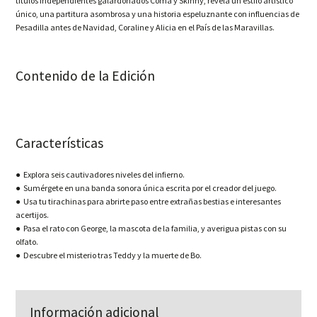
títulos independientes galardonados Coma y Skinny, revela un estilo artístico
único, una partitura asombrosa y una historia espeluznante con influencias de
Pesadilla antes de Navidad, Coraline y Alicia en el País de las Maravillas.
Contenido de la Edición
Características
● Explora seis cautivadores niveles del infierno.
● Sumérgete en una banda sonora única escrita por el creador del juego.
● Usa tu tirachinas para abrirte paso entre extrañas bestias e interesantes
acertijos.
● Pasa el rato con George, la mascota de la familia, y averigua pistas con su
olfato.
● Descubre el misterio tras Teddy y la muerte de Bo.
Información adicional