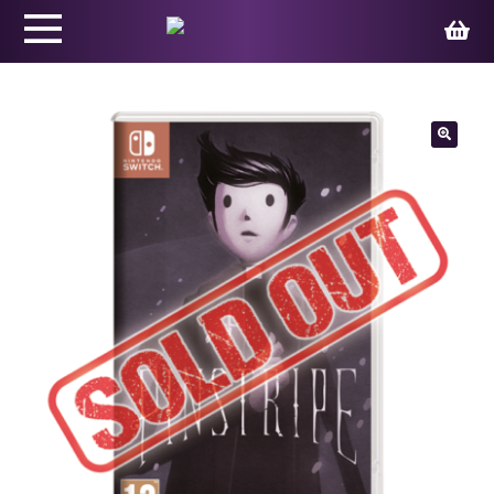
Productos
🔍
Juegos
Ed. Coleccionista
Merchandising
Contacto
Carrito