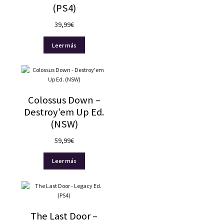
(PS4)
39,99
€
Leer más
Colossus Down –
Destroy’em Up Ed.
(NSW)
59,99
€
Leer más
The Last Door –