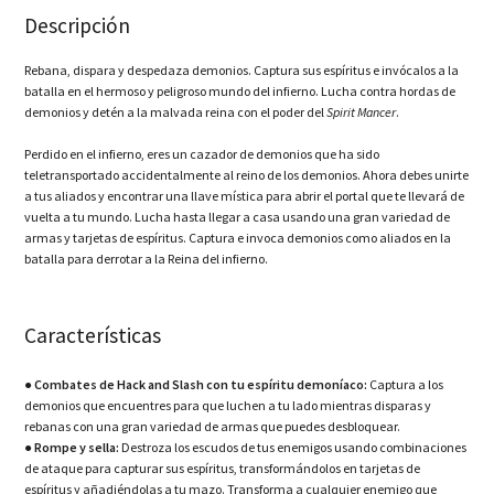
Descripción
Rebana, dispara y despedaza demonios. Captura sus espíritus e invócalos a la
batalla en el hermoso y peligroso mundo del infierno. Lucha contra hordas de
demonios y detén a la malvada reina con el poder del
Spirit Mancer
.
Perdido en el infierno, eres un cazador de demonios que ha sido
teletransportado accidentalmente al reino de los demonios. Ahora debes unirte
a tus aliados y encontrar una llave mística para abrir el portal que te llevará de
vuelta a tu mundo. Lucha hasta llegar a casa usando una gran variedad de
armas y tarjetas de espíritus. Captura e invoca demonios como aliados en la
batalla para derrotar a la Reina del infierno.
Características
●
Combates de Hack and Slash con tu espíritu demoníaco:
Captura a los
demonios que encuentres para que luchen a tu lado mientras disparas y
rebanas con una gran variedad de armas que puedes desbloquear.
●
Rompe y sella:
Destroza los escudos de tus enemigos usando combinaciones
de ataque para capturar sus espíritus, transformándolos en tarjetas de
espíritus y añadiéndolas a tu mazo. Transforma a cualquier enemigo que