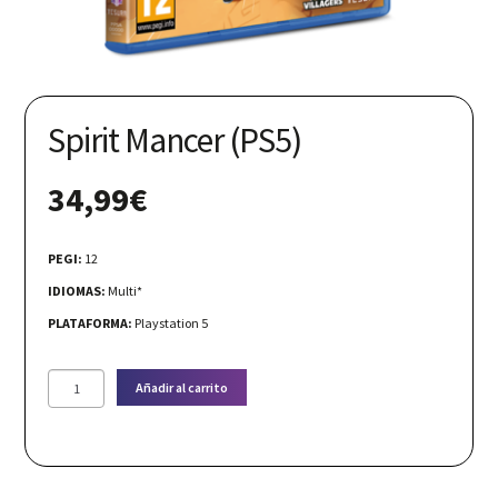
Nuestras redes:
Spirit Mancer (PS5)
34,99
€
PEGI:
12
IDIOMAS:
Multi*
PLATAFORMA:
Playstation 5
Spirit
Añadir al carrito
Mancer
(PS5)
cantidad