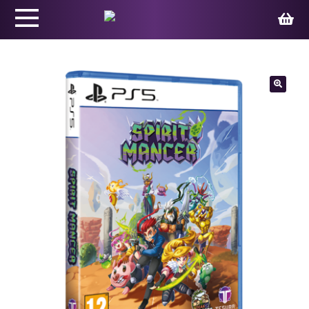
Productos
🔍
Juegos
Ed. Coleccionista
Merchandising
Contacto
Carrito