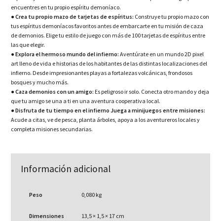
encuentres en tu propio espíritu demoníaco.
●
Crea tu propio mazo de tarjetas de espíritus:
Construye tu propio mazo con
tus espíritus demoníacos favoritos antes de embarcarte en tu misión de caza
de demonios. Elige tu estilo de juego con más de 100 tarjetas de espíritus entre
las que elegir.
●
Explora el hermoso mundo del infierno:
Aventúrate en un mundo 2D pixel
art lleno de vida e historias de los habitantes de las distintas localizaciones del
infierno. Desde impresionantes playas a fortalezas volcánicas, frondosos
bosques y mucho más.
●
Caza demonios con un amigo:
Es peligroso ir solo. Conecta otro mando y deja
que tu amigo se una a ti en una aventura cooperativa local.
●
Disfruta de tu tiempo en el infierno Juega a minijuegos entre misiones:
Acude a citas, ve de pesca, planta árboles, apoya a los aventureros locales y
completa misiones secundarias.
Información adicional
Peso
0,080 kg
Dimensiones
13,5 × 1,5 × 17 cm