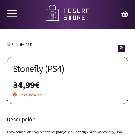
Productos
Juegos
🔍
Ed. Coleccionista
Stonefly (PS4)
Merchandising
34,99
€
Contacto
Sin existencias
Carrito
Descripción
Aprovecha el viento y recorre los parajes de «Stonefly». Annika Stonefly, una