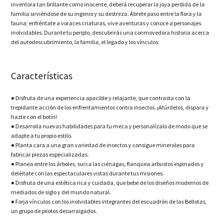
Nuestras redes:
inventora tan brillante como inocente, deberá recuperar la joya perdida de la
familia sirviéndose de su ingenio y su destreza. Ábrete paso entre la flora y la
fauna; enfréntate a voraces criaturas, vive aventuras y conoce a personajes
inolvidables. Durante tu periplo, descubrirás una conmovedora historia acerca
del autodescubrimiento, la familia, el legado y los vínculos.
Características
● Disfruta de una experiencia apacible y relajante, que contrasta con la
trepidante acción de los enfrentamientos contra insectos. ¡Atúrdelos, dispara y
hazte con el botín!
● Desarrolla nuevas habilidades para tu meca y personalízalo de modo que se
adapte a tu propio estilo.
● Planta cara a una gran variedad de insectos y consigue minerales para
fabricar piezas especializadas.
● Planea entre los árboles, surca las ciénagas, flanquea arbustos espinados y
deléitate con las espectaculares vistas durante tus misiones.
● Disfruta de una estética rica y cuidada, que bebe de los diseños modernos de
mediados de siglo y del mundo natural.
● Forja vínculos con los inolvidables integrantes del escuadrón de las Bellotas,
un grupo de pilotos desarraigados.