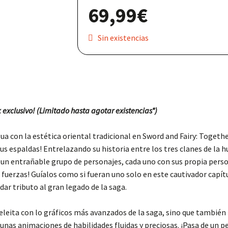
69,99
€
Nuestras redes:
Sin existencias
exclusivo! (
Limitado hasta agotar existencias*)
ua con la estética oriental tradicional en Sword and Fairy: Togeth
a sus espaldas! Entrelazando su historia entre los tres clanes de la
e un entrañable grupo de personajes, cada uno con sus propia perso
en fuerzas! Guíalos como si fueran uno solo en este cautivador capí
ndar tributo al gran legado de la saga.
deleita con lo gráficos más avanzados de la saga, sino que tambi
nas animaciones de habilidades fluidas y preciosas. ¡Pasa de un pe