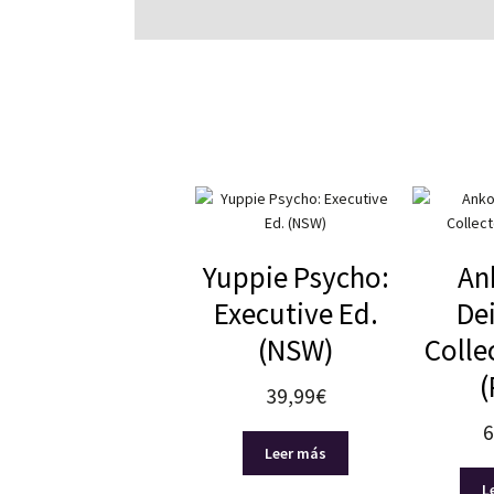
Yuppie Psycho:
An
Executive Ed.
Dei
(NSW)
Colle
(
39,99
€
6
Leer más
L