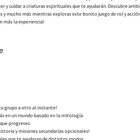
r y cuidar a criaturas espirituales que te ayudarán. Descubre amb
 y mucho más mientras exploras este bonito juego de rol y acción é
n más la experiencia!
e
tu grupo a otro al instante!
más en un mundo basado en la mitología.
 que progreses.
historia y misiones secundarias opcionales!
ales que te ayudaran de distintos modos.