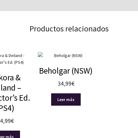
Productos relacionados
Beholgar (NSW)
kora &
34,99
€
land –
ctor’s Ed.
Leer más
PS4)
4,99
€
eer más