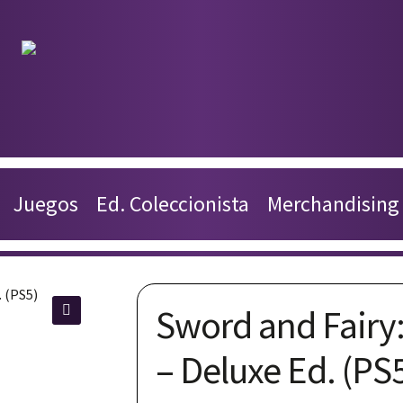
Productos
Juegos
Juegos
Ed. Coleccionista
Merchandising
Ed. Coleccionista
Merchandising
Sword and Fairy:
Contacto
🔍
– Deluxe Ed. (PS
Carrito