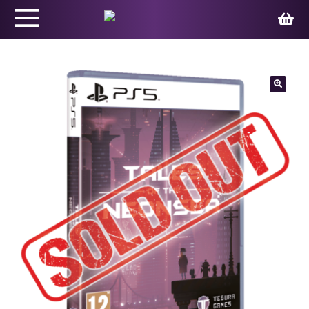
Productos
🔍
Juegos
Ed. Coleccionista
Merchandising
Contacto
Carrito