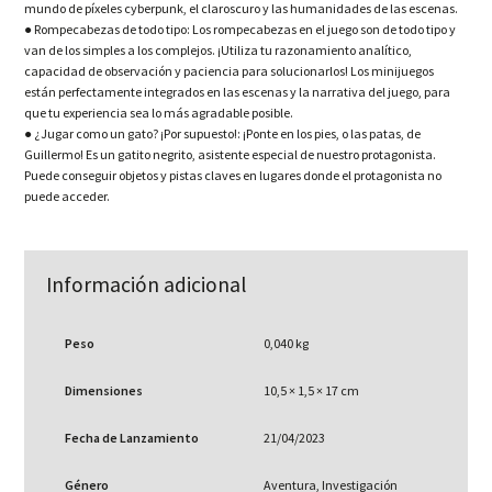
mundo de píxeles cyberpunk, el claroscuro y las humanidades de las escenas.
● Rompecabezas de todo tipo: Los rompecabezas en el juego son de todo tipo y
van de los simples a los complejos. ¡Utiliza tu razonamiento analítico,
capacidad de observación y paciencia para solucionarlos! Los minijuegos
están perfectamente integrados en las escenas y la narrativa del juego, para
que tu experiencia sea lo más agradable posible.
● ¿Jugar como un gato? ¡Por supuesto!: ¡Ponte en los pies, o las patas, de
Guillermo! Es un gatito negrito, asistente especial de nuestro protagonista.
Puede conseguir objetos y pistas claves en lugares donde el protagonista no
puede acceder.
Información adicional
Peso
0,040 kg
Dimensiones
10,5 × 1,5 × 17 cm
Fecha de Lanzamiento
21/04/2023
Género
Aventura, Investigación