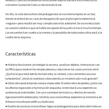
deseos y codicias turbulentos se esconden bajo la sombra viva mientras la
creciente Ciudad de Cielo va devorando el sol.
Un día, la vida borrachera del protagonista se vio interrumpida en un bar,
donde se enteró de un caso de desaparición que al principio lo determinó
«regular» pero resultó ser muy complicado más adelante: Se vio involucrado
un asesino satánico que se había escapado de la justicia hace mucho tiempo.
Los recuerdos han vuelto a la mente y la pesadilla de todos estos años está a la
vuelta de la esquina…
Características
● Historia fascinante: ¡Investigar la escena, analizar objetos, interactuar con
los PNJs para resolver los rompecabezas y solucionar los casos uno tras otro!
¿Qué es lo que está detrás de todo esto, la verdad, o las corrientes oscuras
turbulentas? ¿Verás la realidad o descubrirás un misterio aún más grande?
● Estilo retro pixel & banda sonora impecable: El estilo retro de píxeles, junto con
los efectos especiales e iluminación exquisita, te brindará una experiencia
audiovisual inolvidable. Con una variedad de música y efectos de sonido
rigurosamente elaborados, tendrás una maravillosa experiencia inmersiva en
el futuro mundo psicodélico y bullicioso.
● Diseño de escenas maravilloso: Sigue al protagonista para descubrir todo un