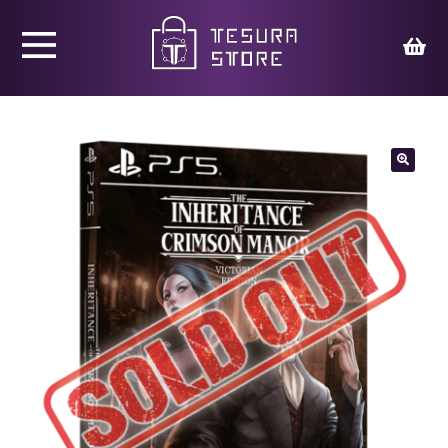
Productos
Juegos
🔍
Ed. Coleccionista
Merchandising
Contacto
Carrito