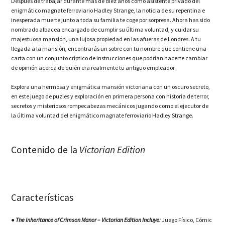
Después de trabajar durante más de diez años como asistente privado del
enigmático magnate ferroviario Hadley Strange, la noticia de su repentina e
inesperada muerte junto a toda su familia te coge por sorpresa. Ahora has sido
nombrado albacea encargado de cumplir su última voluntad, y cuidar su
majestuosa mansión, una lujosa propiedad en las afueras de Londres. A tu
llegada a la mansión, encontrarás un sobre con tu nombre que contiene una
carta con un conjunto críptico de instrucciones que podrían hacerte cambiar
de opinión acerca de quién era realmente tu antiguo empleador.
Explora una hermosa y enigmática mansión victoriana con un oscuro secreto,
en este juego de puzles y exploración en primera persona con historia de terror,
secretos y misteriosos rompecabezas mecánicos jugando como el ejecutor de
la última voluntad del enigmático magnate ferroviario Hadley Strange.
Contenido de la
Victorian Edition
Características
●
The Inheritance of Crimson Manor – Victorian Edition Incluye:
Juego Físico, Cómic