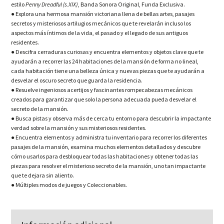
estilo
Penny Dreadful (s.XIX)
, Banda Sonora Original, Funda Exclusiva.
● Explora una hermosa mansión victoriana llena de bellas artes, pasajes
secretos y misteriosos artilugios mecánicos que te revelarán incluso los
aspectos más íntimos de la vida, el pasado y el legado de sus antiguos
residentes.
● Descifra cerraduras curiosas y encuentra elementos y objetos clave que te
ayudarán a recorrer las 24 habitaciones de la mansión de forma no lineal,
cada habitación tiene una belleza única y nuevas piezas que te ayudarán a
desvelar el oscuro secreto que guarda la residencia.
● Resuelve ingeniosos acertijos y fascinantes rompecabezas mecánicos
creados para garantizar que solo la persona adecuada pueda desvelar el
secreto de la mansión.
● Busca pistas y observa más de cerca tu entorno para descubrir la impactante
verdad sobre la mansión y sus misteriosos residentes.
● Encuentra elementos y administra tu inventario para recorrer los diferentes
pasajes de la mansión, examina muchos elementos detallados y descubre
cómo usarlos para desbloquear todas las habitaciones y obtener todas las
piezas para resolver el misterioso secreto de la mansión, uno tan impactante
que te dejara sin aliento.
● Múltiples modos de juegos y Coleccionables.