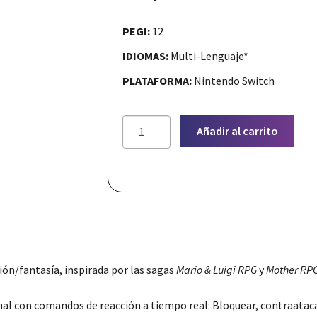
PEGI:
12
Nuestras redes:
IDIOMAS:
Multi-Lenguaje*
PLATAFORMA:
Nintendo Switch
Virgo
Añadir al carrito
Versus
The
Zodiac
(NSW)
cantidad
ión/fantasía, inspirada por las sagas
Mario & Luigi RPG
y
Mother RP
al con comandos de reacción a tiempo real: Bloquear, contraataca