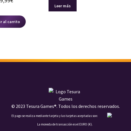
9,99
€
Leer más
r al carrito
© 2023 Tesura Games®. Todos los derechos reservados.
El pago se realiza mediante tarjeta y las tarjetas aceptadas son:
La moneda de transacción es el EURO (€).