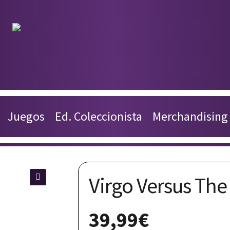
Productos
Juegos
Juegos
Ed. Coleccionista
Merchandising
Ed. Coleccionista
Merchandising
Virgo Versus Th
Contacto
🔍
Carrito
39,99
€