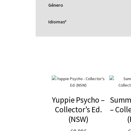
Género
Idiomas*
Yuppie Psycho –
Summe
Collector’s Ed.
– Coll
(NSW)
(