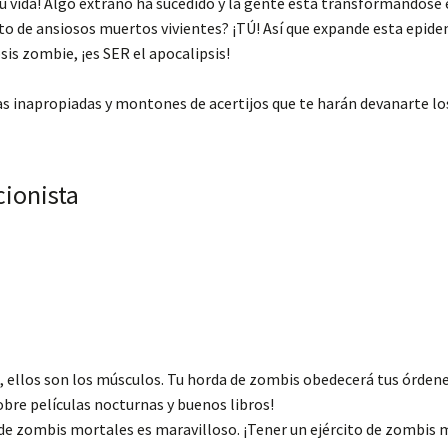
 vida! Algo extraño ha sucedido y la gente está transformándose 
cito de ansiosos muertos vivientes? ¡TÚ! Así que expande esta epid
sis zombie, ¡es SER el apocalipsis!
das inapropiadas y montones de acertijos que te harán devanarte l
cionista
o, ellos son los músculos. Tu horda de zombis obedecerá tus órden
re películas nocturnas y buenos libros!
 de zombis mortales es maravilloso. ¡Tener un ejército de zombis