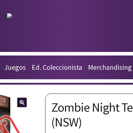
Productos
Juegos
Juegos
Ed. Coleccionista
Merchandising
Ed. Coleccionista
Merchandising
Zombie Night Ter
Contacto
🔍
(NSW)
Carrito