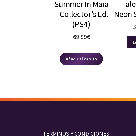
Summer In Mara
Tale
– Collector’s Ed.
Neon 
(PS4)
3
69,99
€
L
Añadir al carrito
TÉRMINOS Y CONDICIONES