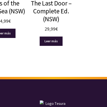
s of the
The Last Door –
Sea (NSW)
Complete Ed.
(NSW)
4,99
€
29,99
€
eer más
Leer más