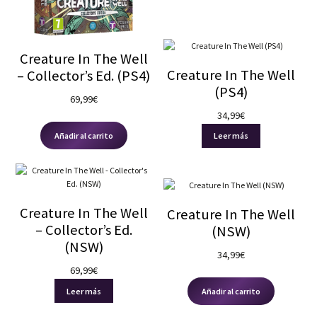
Nuestras redes:
PEGI
7
(2)
Creature In The Well
12
(0)
Creature In The Well
– Collector’s Ed. (PS4)
16
(0)
(PS4)
69,99
€
18
(0)
34,99
€
3
(0)
Añadir al carrito
Leer más
Precio
34.99 — 69.99
Creature In The Well
Creature In The Well
– Collector’s Ed.
(NSW)
(NSW)
34,99
€
69,99
€
Leer más
Añadir al carrito