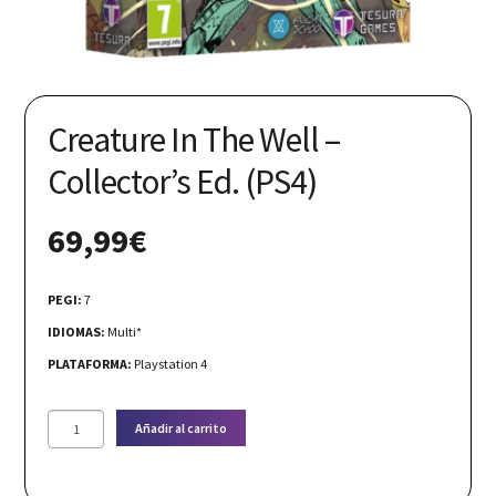
Nuestras redes:
Creature In The Well –
Collector’s Ed. (PS4)
69,99
€
PEGI:
7
IDIOMAS:
Multi*
PLATAFORMA:
Playstation 4
Creature
Añadir al carrito
In
The
Well