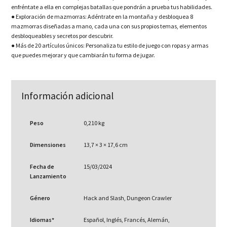
enfréntate a ella en complejas batallas que pondrán a prueba tus habilidades.
● Exploración de mazmorras: Adéntrate en la montaña y desbloquea 8
mazmorras diseñadas a mano, cada una con sus propios temas, elementos
desbloqueables y secretos por descubrir.
● Más de 20 artículos únicos: Personaliza tu estilo de juego con ropas y armas
que puedes mejorar y que cambiarán tu forma de jugar.
Información adicional
Peso
0,210 kg
Dimensiones
13,7 × 3 × 17,6 cm
Fecha de
15/03/2024
Lanzamiento
Género
Hack and Slash, Dungeon Crawler
Idiomas*
Español, Inglés, Francés, Alemán,