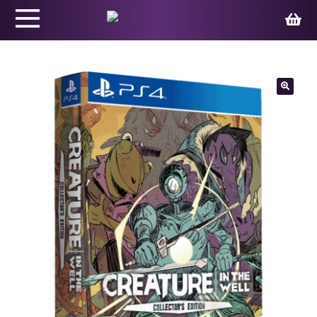
Productos
🔍
Juegos
Ed. Coleccionista
Merchandising
Contacto
Carrito