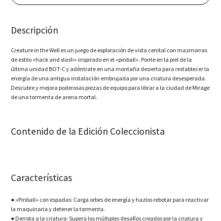
-
Collector's
Ed.
Descripción
(PS4)
cantidad
Creature in the Well es un juego de exploración de vista cenital con mazmorras
de estilo «hack and slash» inspirado en el «pinball». Ponte en la piel de la
última unidad BOT-C y adéntrate en una montaña desierta para restablecer la
energía de una antigua instalación embrujada por una criatura desesperada.
Descubre y mejora poderosas piezas de equipo para librar a la ciudad de Mirage
de una tormenta de arena mortal.
Contenido de la Edición Coleccionista
Características
● «Pinball» con espadas: Carga orbes de energía y hazlos rebotar para reactivar
la maquinaria y detener la tormenta.
● Derrota a la criatura: Supera los múltiples desafíos creados por la criatura y