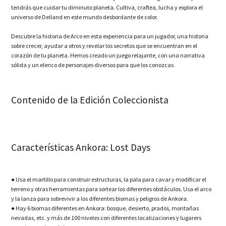
tendrás que cuidar tu diminuto planeta. Cultiva, craftea, lucha y explora el
universo de Deiland en este mundo desbordante de color.
Descubre la historia de Arco en esta experiencia para un jugador, una historia
sobre crecer, ayudar a otros y revelar los secretos que se encuentran en el
corazón de tu planeta. Hemos creado un juego relajante, con una narrativa
sólida y un elenco de personajes diversos para que los conozcas.
Contenido de la Edición Coleccionista
Características Ankora: Lost Days
● Usa el martillo para construir estructuras, la pala para cavar y modificar el
terreno y otras herramientas para sortear los diferentes obstáculos. Usa el arco
y la lanza para sobrevivir a los diferentes biomas y peligros de Ankora.
● Hay 6 biomas diferentes en Ankora: bosque, desierto, prados, montañas
nevadas, etc. y más de 100 niveles con diferentes localizaciones y lugarers