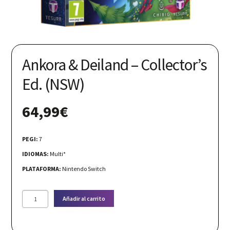
Nuestras redes:
Ankora & Deiland – Collector’s
Ed. (NSW)
64,99
€
PEGI:
7
IDIOMAS:
Multi*
PLATAFORMA:
Nintendo Switch
Ankora
Añadir al carrito
&
Deiland
-