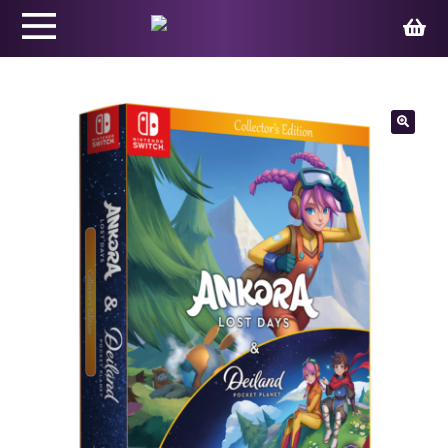
Productos
🔍
Juegos
Ed. Coleccionista
Merchandising
Contacto
Carrito