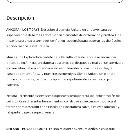
Collector's
Ed.
(NSW)
Descripción
cantidad
ANKORA – LOST DAYS:
Descubre el planeta Ankora en una aventura de
supervivencia de lo más adorable con elementos de exploración y crafteo. Una
historia sobre hacerse mayor, confiar en los demás para superar los obstáculos
y conectar con la naturaleza.
Mûn es una Exploradora cadete de la Patrulla Interstellar que se encuentra
atrapada en Ankora, un planeta desconocido, después de realizar un aterrizaje
forzoso. Mûn deberá aprender a sortear diferentes obstáculos: ríos, lagos,
cascadas, montañas… y numerosos enemigos. Siendo Ankora un planeta
único y cambiante, tendrá que aprender rápidamente a crear su propio
camino.
Explora libremente este misterioso planeta lleno de recursos, pero también de
peligros. Crea diferentes herramientas, construye estructuras y modifica el
terreno para descubrir cada rincón de este planeta salvaje en este adorable y
relajante juego de supervivencia.
DEILAND – POCKET PLANET:
Es una relajante aventura agrícola en la que