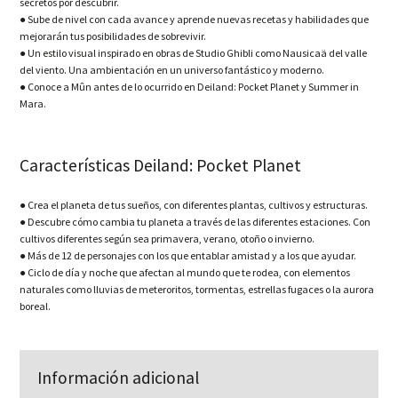
secretos por descubrir.
● Sube de nivel con cada avance y aprende nuevas recetas y habilidades que
mejorarán tus posibilidades de sobrevivir.
● Un estilo visual inspirado en obras de Studio Ghibli como Nausicaä del valle
del viento. Una ambientación en un universo fantástico y moderno.
● Conoce a Mûn antes de lo ocurrido en Deiland: Pocket Planet y Summer in
Mara.
Características Deiland: Pocket Planet
● Crea el planeta de tus sueños, con diferentes plantas, cultivos y estructuras.
● Descubre cómo cambia tu planeta a través de las diferentes estaciones. Con
cultivos diferentes según sea primavera, verano, otoño o invierno.
● Más de 12 de personajes con los que entablar amistad y a los que ayudar.
● Ciclo de día y noche que afectan al mundo que te rodea, con elementos
naturales como lluvias de meteroritos, tormentas, estrellas fugaces o la aurora
boreal.
Información adicional