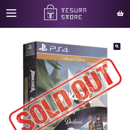
Productos
Juegos
🔍
Ed. Coleccionista
Merchandising
Contacto
Carrito