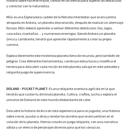
historia sobre hacerse mayor, confiar en los demás para superar los obstáculos
y conectar con la naturaleza.
Mûn es una Exploradora cadete de la Patrulla Interstellar que se encuentra
atrapada en Ankora, un planeta desconocido, después de realizar un aterrizaje
forzoso. Mûn deberá aprender a sortear diferentes obstáculos: ríos, lagos,
cascadas, montañas… y numerosos enemigos. Siendo Ankora un planeta
único y cambiante, tendrá que aprender rápidamente a crear su propio
camino.
Explora libremente este misterioso planeta lleno de recursos, pero también de
peligros. Crea diferentes herramientas, construye estructuras y modifica el
terreno para descubrir cada rincón de este planeta salvaje en este adorable y
relajante juego de supervivencia.
DEILAND – POCKET PLANET:
Es una relajante aventura agrícola en la que
tendrás que cuidar tu diminuto planeta. Cultiva, craftea, lucha y explora el
universo de Deiland en este mundo desbordante de color.
Descubre la historia de Arco en esta experiencia para un jugador, una historia
sobre crecer, ayudar a otros y revelar los secretos que se encuentran en el
corazón de tu planeta. Hemos creado un juego relajante, con una narrativa
sólida y un elenco de personajes diversos para que los conozcas.