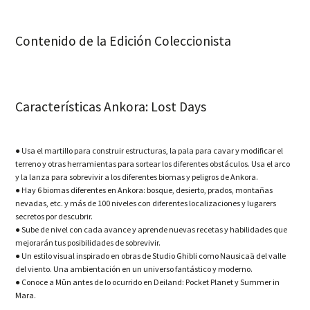
Contenido de la Edición Coleccionista
Características Ankora: Lost Days
● Usa el martillo para construir estructuras, la pala para cavar y modificar el
terreno y otras herramientas para sortear los diferentes obstáculos. Usa el arco
y la lanza para sobrevivir a los diferentes biomas y peligros de Ankora.
● Hay 6 biomas diferentes en Ankora: bosque, desierto, prados, montañas
nevadas, etc. y más de 100 niveles con diferentes localizaciones y lugarers
secretos por descubrir.
● Sube de nivel con cada avance y aprende nuevas recetas y habilidades que
mejorarán tus posibilidades de sobrevivir.
● Un estilo visual inspirado en obras de Studio Ghibli como Nausicaä del valle
del viento. Una ambientación en un universo fantástico y moderno.
● Conoce a Mûn antes de lo ocurrido en Deiland: Pocket Planet y Summer in
Mara.