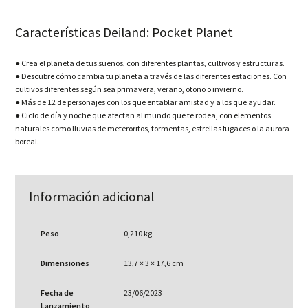
Características Deiland: Pocket Planet
● Crea el planeta de tus sueños, con diferentes plantas, cultivos y estructuras.
● Descubre cómo cambia tu planeta a través de las diferentes estaciones. Con
cultivos diferentes según sea primavera, verano, otoño o invierno.
● Más de 12 de personajes con los que entablar amistad y a los que ayudar.
● Ciclo de día y noche que afectan al mundo que te rodea, con elementos
naturales como lluvias de meteroritos, tormentas, estrellas fugaces o la aurora
boreal.
Información adicional
Peso
0,210 kg
Dimensiones
13,7 × 3 × 17,6 cm
Fecha de
23/06/2023
Lanzamiento