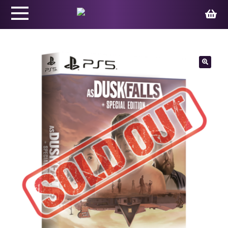
Productos
🔍
Juegos
Ed. Coleccionista
Merchandising
Contacto
Carrito