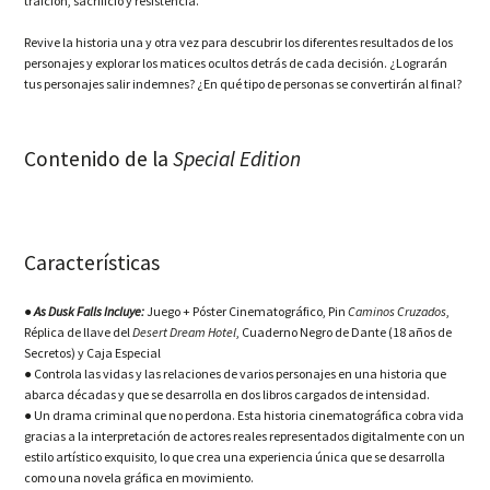
traición, sacrificio y resistencia.
Revive la historia una y otra vez para descubrir los diferentes resultados de los
personajes y explorar los matices ocultos detrás de cada decisión. ¿Lograrán
tus personajes salir indemnes? ¿En qué tipo de personas se convertirán al final?
Contenido de la
Special Edition
Características
●
As Dusk Falls Incluye:
Juego + Póster Cinematográfico, Pin
Caminos Cruzados
,
Réplica de llave del
Desert Dream Hotel
, Cuaderno Negro de Dante (18 años de
Secretos) y Caja Especial
● Controla las vidas y las relaciones de varios personajes en una historia que
abarca décadas y que se desarrolla en dos libros cargados de intensidad.
● Un drama criminal que no perdona. Esta historia cinematográfica cobra vida
gracias a la interpretación de actores reales representados digitalmente con un
estilo artístico exquisito, lo que crea una experiencia única que se desarrolla
como una novela gráfica en movimiento.