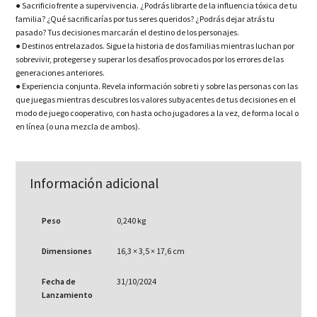
● Sacrificio frente a supervivencia. ¿Podrás librarte de la influencia tóxica de tu
familia? ¿Qué sacrificarías por tus seres queridos? ¿Podrás dejar atrás tu
pasado? Tus decisiones marcarán el destino de los personajes.
● Destinos entrelazados. Sigue la historia de dos familias mientras luchan por
sobrevivir, protegerse y superar los desafíos provocados por los errores de las
generaciones anteriores.
● Experiencia conjunta. Revela información sobre ti y sobre las personas con las
que juegas mientras descubres los valores subyacentes de tus decisiones en el
modo de juego cooperativo, con hasta ocho jugadores a la vez, de forma local o
en línea (o una mezcla de ambos).
Información adicional
Peso
0,240 kg
Dimensiones
16,3 × 3,5 × 17,6 cm
Fecha de
31/10/2024
Lanzamiento