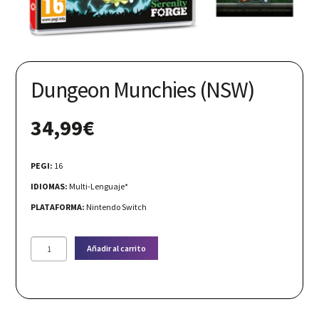
Nuestras redes:
Dungeon Munchies (NSW)
34,99
€
PEGI:
16
IDIOMAS:
Multi-Lenguaje*
PLATAFORMA:
Nintendo Switch
Dungeon
Añadir al carrito
Munchies
(NSW)
cantidad