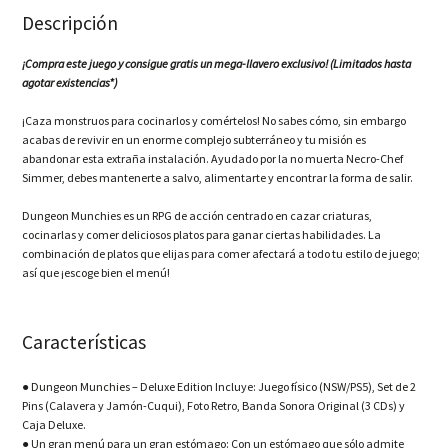
Descripción
¡Compra este juego y consigue gratis un mega-llavero exclusivo! (
Limitados hasta
agotar existencias*)
¡Caza monstruos para cocinarlos y comértelos! No sabes cómo, sin embargo
acabas de revivir en un enorme complejo subterráneo y tu misión es
abandonar esta extraña instalación. Ayudado por la no muerta Necro-Chef
Simmer, debes mantenerte a salvo, alimentarte y encontrar la forma de salir.
Dungeon Munchies es un RPG de acción centrado en cazar criaturas,
cocinarlas y comer deliciosos platos para ganar ciertas habilidades. La
combinación de platos que elijas para comer afectará a todo tu estilo de juego;
así que ¡escoge bien el menú!
Características
● Dungeon Munchies – Deluxe Edition Incluye: Juego físico (NSW/PS5), Set de 2
Pins (Calavera y Jamón-Cuqui), Foto Retro, Banda Sonora Original (3 CDs) y
Caja Deluxe.
● Un gran menú para un gran estómago: Con un estómago que sólo admite