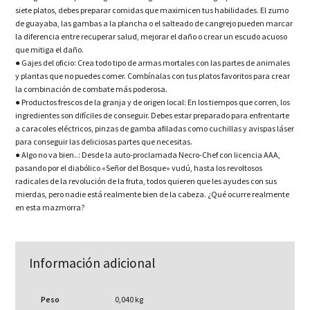
siete platos, debes preparar comidas que maximicen tus habilidades. El zumo
de guayaba, las gambas a la plancha o el salteado de cangrejo pueden marcar
la diferencia entre recuperar salud, mejorar el daño o crear un escudo acuoso
que mitiga el daño.
● Gajes del oficio: Crea todo tipo de armas mortales con las partes de animales
y plantas que no puedes comer. Combínalas con tus platos favoritos para crear
la combinación de combate más poderosa.
● Productos frescos de la granja y de origen local: En los tiempos que corren, los
ingredientes son difíciles de conseguir. Debes estar preparado para enfrentarte
a caracoles eléctricos, pinzas de gamba afiladas como cuchillas y avispas láser
para conseguir las deliciosas partes que necesitas.
● Algo no va bien..: Desde la auto-proclamada Necro-Chef con licencia AAA,
pasando por el diabólico «Señor del Bosque» vudú, hasta los revoltosos
radicales de la revolución de la fruta, todos quieren que les ayudes con sus
mierdas, pero nadie está realmente bien de la cabeza. ¿Qué ocurre realmente
en esta mazmorra?
Información adicional
Peso
0,040 kg