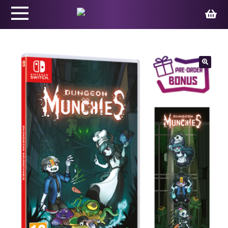
Productos
🔍
Juegos
Ed. Coleccionista
Merchandising
Contacto
Carrito