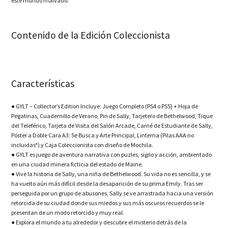
este mundo malvado.
Contenido de la Edición Coleccionista
Características
● GYLT – Collector’s Edition Incluye: Juego Completo (PS4 o PS5) + Hoja de
Pegatinas, Cuadernillo de Verano, Pin de Sally, Tarjetero de Bethelwood, Tique
del Teleférico, Tarjeta de Visita del Salón Arcade, Carné de Estudiante de Sally,
Póster a Doble Cara A3: Se Busca y Arte Principal, Linterna (Pilas AAA no
incluidas*) y Caja Coleccionista con diseño de Mochila.
● GYLT es juego de aventura narrativa con puzles, sigilo y acción, ambientado
en una ciudad minera ficticia del estado de Maine.
● Vive la historia de Sally, una niña de Bethelwood. Su vida no es sencilla, y se
ha vuelto aún más difícil desde la desaparición de su prima Emily. Tras ser
perseguida por un grupo de abusones, Sally se ve arrastrada hacia una versión
retorcida de su ciudad donde sus miedos y sus más oscuros recuerdos se le
presentan de un modo retorcido y muy real.
● Explora el mundo a tu alrededor y descubre el misterio detrás de la