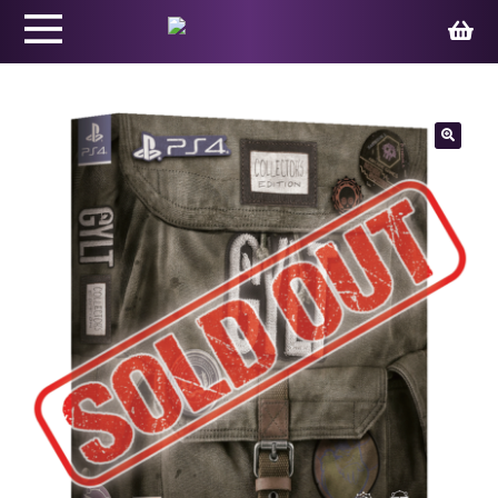
Productos
🔍
Juegos
Ed. Coleccionista
Merchandising
Contacto
Carrito