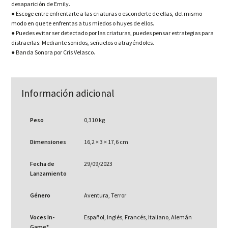
desaparición de Emily.
● Escoge entre enfrentarte a las criaturas o esconderte de ellas, del mismo
modo en que te enfrentas a tus miedos o huyes de ellos.
● Puedes evitar ser detectado por las criaturas, puedes pensar estrategias para
distraerlas: Mediante sonidos, señuelos o atrayéndoles.
● Banda Sonora por Cris Velasco.
Información adicional
Peso
0,310 kg
Dimensiones
16,2 × 3 × 17,6 cm
Fecha de
29/09/2023
Lanzamiento
Género
Aventura, Terror
Voces In-
Español, Inglés, Francés, Italiano, Alemán
Game*