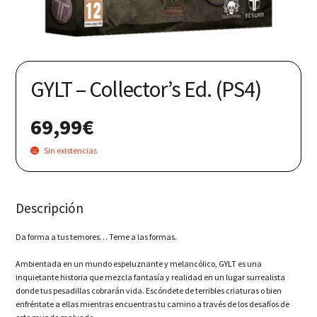
Nuestras redes:
GYLT – Collector’s Ed. (PS4)
69,99
€
Sin existencias
Descripción
Da forma a tus temores… Teme a las formas.
Ambientada en un mundo espeluznante y melancólico, GYLT es una
inquietante historia que mezcla fantasía y realidad en un lugar surrealista
donde tus pesadillas cobrarán vida. Escóndete de terribles criaturas o bien
enfréntate a ellas mientras encuentras tu camino a través de los desafíos de