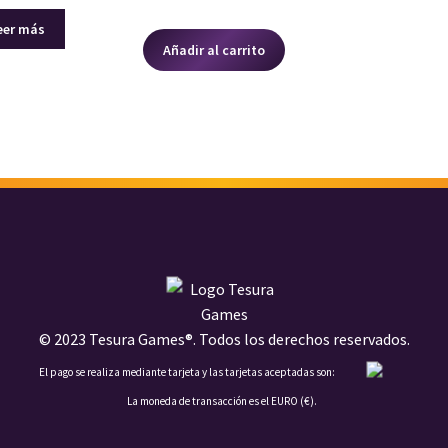
eer más
Añadir al carrito
© 2023 Tesura Games®. Todos los derechos reservados.
El pago se realiza mediante tarjeta y las tarjetas aceptadas son:
La moneda de transacción es el EURO (€).