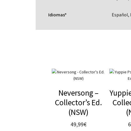
Idiomas*
Español, 
Neversong –
Yuppie
Collector’s Ed.
Colle
(NSW)
(
49,99
€
6