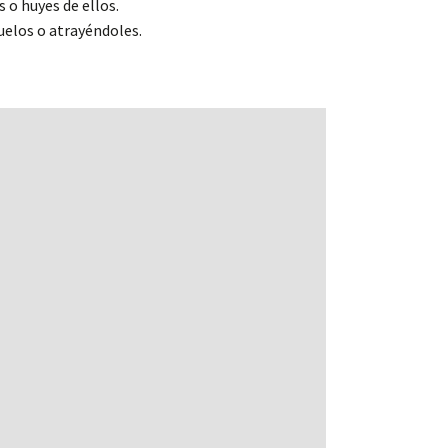
 o huyes de ellos.
uelos o atrayéndoles.