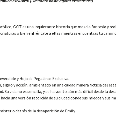
lámina exclusiva! (
Limitados hasta agotar existencias*)
ico, GYLT es una inquietante historia que mezcla fantasía y reali
s criaturas o bien enfréntate a ellas mientras encuentras tu camin
eversible y Hoja de Pegatinas Exclusiva.
, sigilo y acción, ambientado en una ciudad minera ficticia del est
d. Su vida no es sencilla, y se ha vuelto aún más difícil desde la d
 hacia una versión retorcida de su ciudad donde sus miedos y sus m
misterio detrás de la desaparición de Emily.