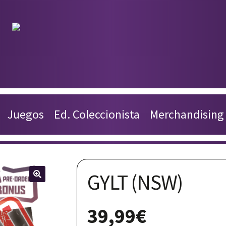
Productos
Juegos
Juegos
Ed. Coleccionista
Merchandising
Ed. Coleccionista
Merchandising
GYLT (NSW)
Contacto
🔍
Carrito
39,99
€