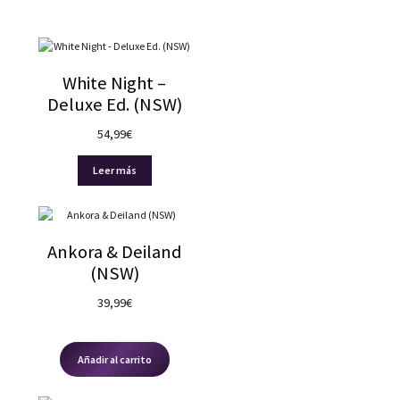
White Night –
Deluxe Ed. (NSW)
54,99
€
Leer más
Ankora & Deiland
(NSW)
39,99
€
Añadir al carrito