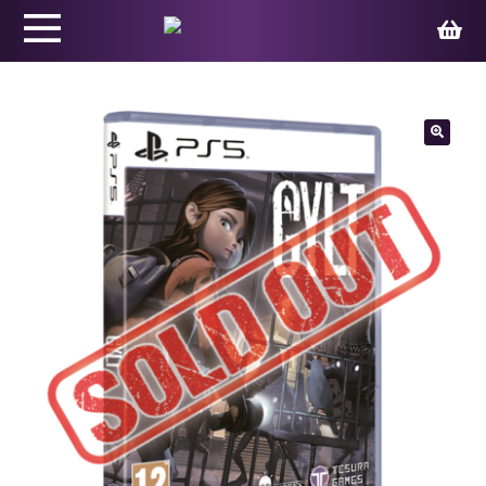
Productos
🔍
Juegos
Ed. Coleccionista
Merchandising
Contacto
Carrito