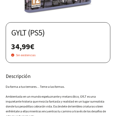
Nuestras redes:
GYLT (PS5)
34,99
€
Sin existencias
Descripción
Da forma a tus temores… Teme a las formas.
Ambientada en un mundo espeluznante y melancólico, GYLT es una
inquietante historia que mezcla fantasía y realidad en un lugar surrealista
donde tus pesadillas cobrarán vida. Escóndete de terribles criaturas o bien
enfréntate a ellas mientras encuentras tu camino a través de los desafíos de