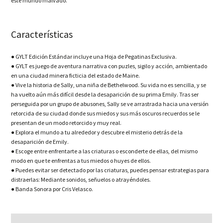
este mundo malvado.
Características
● GYLT Edición Estándar incluye una Hoja de Pegatinas Exclusiva.
● GYLT es juego de aventura narrativa con puzles, sigilo y acción, ambientado
en una ciudad minera ficticia del estado de Maine.
● Vive la historia de Sally, una niña de Bethelwood. Su vida no es sencilla, y se
ha vuelto aún más difícil desde la desaparición de su prima Emily. Tras ser
perseguida por un grupo de abusones, Sally se ve arrastrada hacia una versión
retorcida de su ciudad donde sus miedos y sus más oscuros recuerdos se le
presentan de un modo retorcido y muy real.
● Explora el mundo a tu alrededor y descubre el misterio detrás de la
desaparición de Emily.
● Escoge entre enfrentarte a las criaturas o esconderte de ellas, del mismo
modo en que te enfrentas a tus miedos o huyes de ellos.
● Puedes evitar ser detectado por las criaturas, puedes pensar estrategias para
distraerlas: Mediante sonidos, señuelos o atrayéndoles.
● Banda Sonora por Cris Velasco.