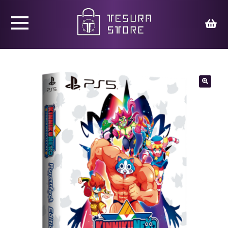
Productos
Juegos
🔍
Ed. Coleccionista
Merchandising
Contacto
Carrito