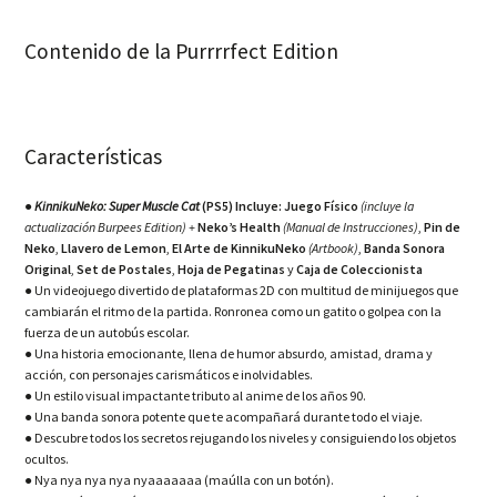
Contenido de la Purrrrfect Edition
Características
● KinnikuNeko: Super Muscle Cat
(PS5) Incluye:
Juego Físico
(incluye la
actualización Burpees Edition)
+
Neko’s Health
(Manual de Instrucciones)
,
Pin de
Neko
,
Llavero de Lemon
,
El Arte de KinnikuNeko
(Artbook)
,
Banda Sonora
Original
,
Set de Postales
,
Hoja de Pegatinas
y
Caja de Coleccionista
●
Un videojuego divertido de plataformas 2D con multitud de minijuegos que
cambiarán el ritmo de la partida. Ronronea como un gatito o golpea con la
fuerza de un autobús escolar.
●
Una historia emocionante, llena de humor absurdo, amistad, drama y
acción, con personajes carismáticos e inolvidables.
●
Un estilo visual impactante tributo al anime de los años 90.
●
Una banda sonora potente que te acompañará durante todo el viaje.
●
Descubre todos los secretos rejugando los niveles y consiguiendo los objetos
ocultos.
●
Nya nya nya nya nyaaaaaaa (maúlla con un botón).