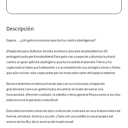
Muscle
Cat
-
Purrrrfect
Edition
Descripción
(PS5)
cantidad
Espera… ¿¡Un gato musculoso que lucha contra alienígenas!?
¡Prepárate para disfrutar de esta aventura alocada de plataformas 2D
protagonizada por KinnikuNeko! Este gato con cuerpo de culturista luchará
contra un gran ejército alienígena que ha invadido el planeta Tierra y ha
capturado a todos sus habitantes. Le acompañarán sus amigos Lemon y Keita,
que aún no han sido capturados por los malvados seres del espacio exterior.
Recorre distintos niveles luchando solo con tus músculos o trepando
grácilmente como un gatito hasta encontrar el modo de salvar a la
humanidad. ¡Pero ten cuidado, la esbelta y feroz general Pitaya junto a sus dos
esbirros no te lo pondrán nada fácil!
Descubre las intenciones de esta civilización malvada en una historia llena de
humor, amistad, drama y acción. ¡Todo con una estética visual propia del
anime de los 90 y de la animación tradicional!