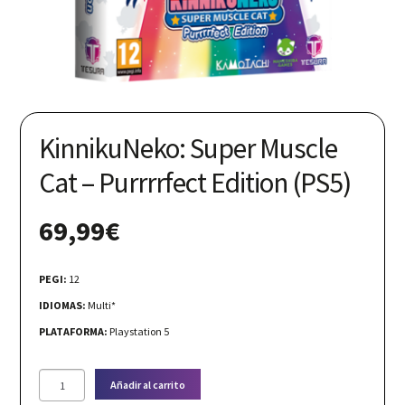
Nuestras redes:
KinnikuNeko: Super Muscle
Cat – Purrrrfect Edition (PS5)
69,99
€
PEGI:
12
IDIOMAS:
Multi*
PLATAFORMA:
Playstation 5
KinnikuNeko:
Añadir al carrito
Super