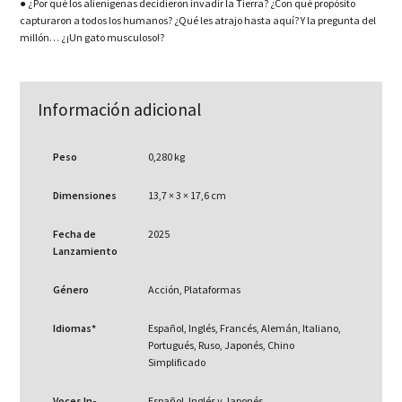
●
¿Por qué los alienígenas decidieron invadir la Tierra? ¿Con qué propósito
capturaron a todos los humanos? ¿Qué les atrajo hasta aquí? Y la pregunta del
millón… ¿¡Un gato musculoso!?
Información adicional
Peso
0,280 kg
Dimensiones
13,7 × 3 × 17,6 cm
Fecha de
2025
Lanzamiento
Género
Acción, Plataformas
Idiomas*
Español, Inglés, Francés, Alemán, Italiano,
Portugués, Ruso, Japonés, Chino
Simplificado
Voces In-
Español, Inglés y Japonés