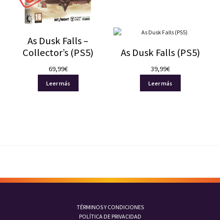
Nuestras redes:
Plataforma
Playstation 5
(2)
As Dusk Falls –
PEGI
Collector’s (PS5)
As Dusk Falls (PS5)
12
(0)
69,99
€
39,99
€
16
(0)
Leer más
Leer más
18
(0)
3
(0)
7
(0)
Precio
0.00
TÉRMINOS Y CONDICIONES
POLÍTICA DE PRIVACIDAD