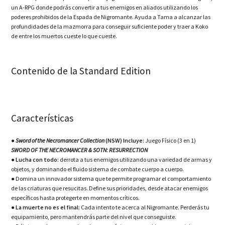
un A-RPG donde podrás convertir a tus enemigos en aliados utilizando los
poderes prohibidos de la Espada de Nigromante. Ayuda a Tama a alcanzar las
profundidades de la mazmorra para conseguir suficiente poder y traer a Koko
de entre los muertos cueste lo que cueste.
Contenido de la Standard Edition
Características
● Sword of the Necromancer Collection
(NSW) Incluye:
Juego Físico (3 en 1)
SWORD OF THE NECROMANCER & SOTN: RESURRECTION
● Lucha con todo:
derrota a tus enemigos utilizando una variedad de armas y
objetos, y dominando el fluido sistema de combate cuerpo a cuerpo.
● Domina un innovador sistema que te permite programar el comportamiento
de las criaturas que resucitas. Define sus prioridades, desde atacar enemigos
específicos hasta protegerte en momentos críticos.
● La muerte no es el final:
Cada intento te acerca al Nigromante. Perderás tu
equipamiento, pero mantendrás parte del nivel que conseguiste.