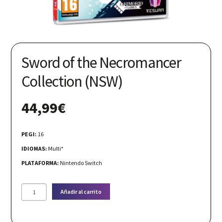
Nuestras redes:
Sword of the Necromancer
Collection (NSW)
44,99
€
PEGI:
16
IDIOMAS:
Multi*
PLATAFORMA:
Nintendo Switch
Sword
Añadir al carrito
of
the
Necromancer