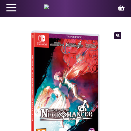
Productos
🔍
Juegos
Ed. Coleccionista
Merchandising
Contacto
Carrito