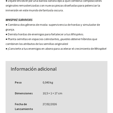
● Déjate envolver por una banda sonora épica que combina composiciones
originales remasterizadas con nuevas piezas diseñadas para potenciar la
inmersión en este mundo de fantasía oscura.
WHISPIKE SURVIVORS
● Combina dos géneros de moda: supervivencia de hordas y simulador de
granja.
● Derrota hordas de enemigos para fortalecer a tus
Whispikes
.
● Planta semillas en espacios colindantes, ¡puedes obtener híbridos que
combinen los atributos de las semillas originales!
● ¡Convierte a tus enemigos en abono para acelerar el crecimiento de Whispike!
Información adicional
Peso
0,040 kg
Dimensiones
10,5 × 1 × 17 cm
Fecha de
27/02/2026
Lanzamiento