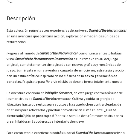
Collection
(NSW)
cantidad
Descripción
Esta colección reúne las tres experiencias del universo
Sword of the Necromancer
en una aventura que combina acción, exploración y mecánicas únicas de
resurrección.
¡Regresa al mundo de
Sword of the Necromancer
como nunca antes lo habías
visto!
Sword of the Necromancer: Resurrection
es un remake en 3D del juego
original, completamente reimaginado con nuevos gráficos y mecánicas de
juego. Sumérgete en una aventura cargada de emociones, estrategia y acción,
con un estilo artístico inspirado en los clásicos de la
sexta generación de
consolas
. Prepárate para
Re-
vivir el clásico de una forma totalmente nueva.
La aventura continua en
Whispike Survivors
, en este juego controlarás uno de
los monstruos de
Sword of the Necromancer
. Cultiva y cuida tu granja de
Whispikes
hasta que estos sean adultos y haz que luchen contra oleadas de
criaturas para reforzarlos y puedan convertirse en el más fuerte.
¿Fuiste
derrotado? ¡No te preocupes!
Planta la semilla de tu último monstruo para
crear híbridos más poderosos e intentarlo de nuevo.
Para completar la experiencia podrás jugar al
Sword of the Necromancer
original,