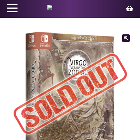
Productos
🔍
Juegos
Ed. Coleccionista
Merchandising
Contacto
Carrito