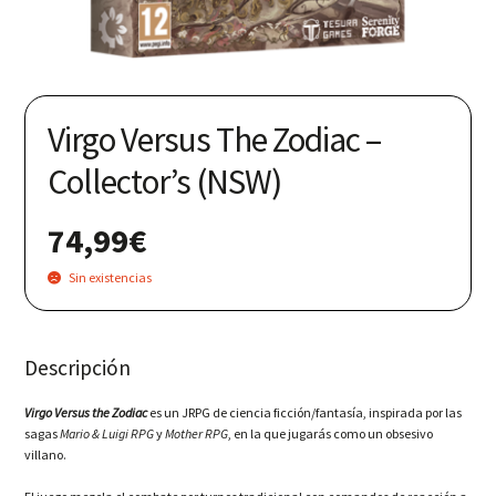
Nuestras redes:
Virgo Versus The Zodiac –
Collector’s (NSW)
74,99
€
Sin existencias
Descripción
Virgo Versus the Zodiac
es un JRPG de ciencia ficción/fantasía, inspirada por las
sagas
Mario & Luigi RPG
y
Mother RPG
, en la que jugarás como un obsesivo
villano.