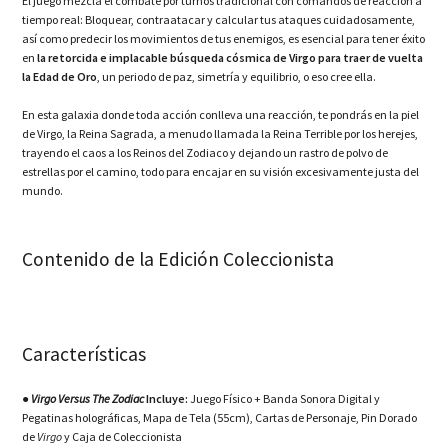
El juego mezcla el combate por turnos tradicional con comandos de reacción a
tiempo real: Bloquear, contraatacar y calcular tus ataques cuidadosamente,
así como predecir los movimientos de tus enemigos, es esencial para tener éxito
en
la retorcida e implacable búsqueda cósmica de Virgo para traer de vuelta
la Edad de Oro
, un periodo de paz, simetría y equilibrio, o eso cree ella.
En esta galaxia donde toda acción conlleva una reacción, te pondrás en la piel
de Virgo, la Reina Sagrada, a menudo llamada la Reina Terrible por los herejes,
trayendo el caos a los Reinos del Zodiaco y dejando un rastro de polvo de
estrellas por el camino, todo para encajar en su visión excesivamente justa del
mundo.
Contenido de la Edición Coleccionista
Características
●
Virgo Versus The Zodiac
Incluye:
Juego Físico + Banda Sonora Digital y
Pegatinas holográficas, Mapa de Tela (55cm), Cartas de Personaje, Pin Dorado
de
Virgo
y Caja de Coleccionista