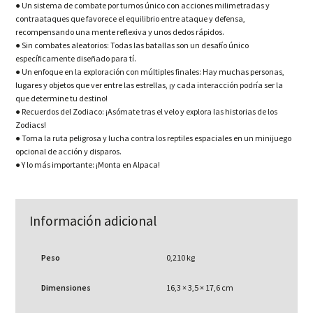
● Un sistema de combate por turnos único con acciones milimetradas y
contraataques que favorece el equilibrio entre ataque y defensa,
recompensando una mente reflexiva y unos dedos rápidos.
● Sin combates aleatorios: Todas las batallas son un desafío único
específicamente diseñado para tí.
● Un enfoque en la exploración con múltiples finales: Hay muchas personas,
lugares y objetos que ver entre las estrellas, ¡y cada interacción podría ser la
que determine tu destino!
● Recuerdos del Zodiaco: ¡Asómate tras el velo y explora las historias de los
Zodiacs!
● Toma la ruta peligrosa y lucha contra los reptiles espaciales en un minijuego
opcional de acción y disparos.
● Y lo más importante: ¡Monta en Alpaca!
Información adicional
Peso
0,210 kg
Dimensiones
16,3 × 3,5 × 17,6 cm