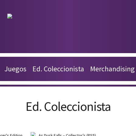
Productos
Juegos
Juegos
Ed. Coleccionista
Merchandising
Ed. Coleccionista
Merchandising
Ed. Coleccionista
Contacto
Carrito