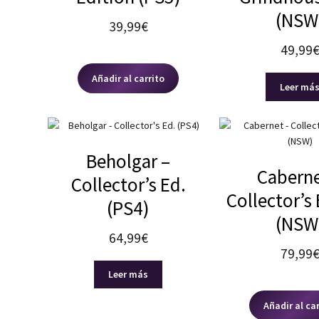
(NSW
39,99
€
49,99
Añadir al carrito
Leer má
Beholgar –
Caberne
Collector’s Ed.
Collector’s
(PS4)
(NSW
64,99
€
79,99
Leer más
Añadir al ca