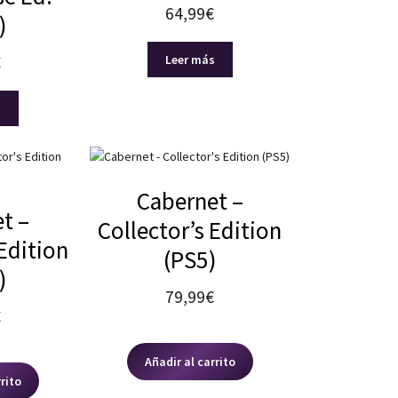
64,99
€
)
Leer más
€
s
Cabernet –
t –
Collector’s Edition
 Edition
(PS5)
)
79,99
€
€
Añadir al carrito
rrito