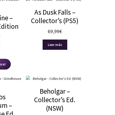
As Dusk Falls –
Nuestras redes:
ne –
Collector’s (PS5)
Edition
69,99
€
)
Leer más
€
ora!
Beholgar –
bs
Collector’s Ed.
um –
(NSW)
e Ed.