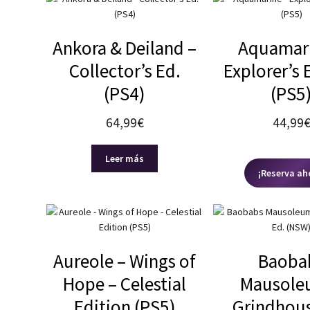
Ankora & Deiland –
Aquamari
Collector’s Ed.
Explorer’s 
(PS4)
(PS5
64,99
€
44,99
Leer más
¡Reserva ah
Aureole – Wings of
Baoba
Hope – Celestial
Mausole
Edition (PS5)
Grindhous